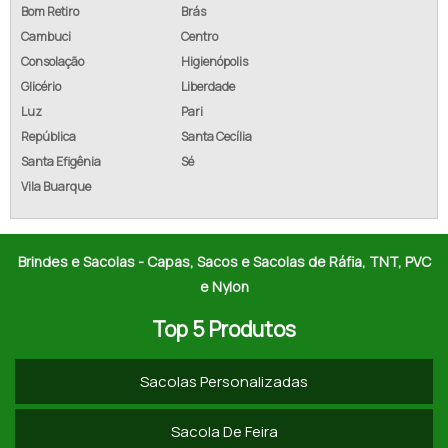
SACOLAS DE RÁFIA COMPRAR
Bom Retiro
Brás
Cambuci
Centro
FORNECEDORES DE SACOLAS DE RÁFIA
Consolação
Higienópolis
Glicério
Liberdade
PREÇO DE SACOLA DE RÁFIA
Luz
Pari
EMPRESAS DE SACOLAS DE RÁFIA
República
Santa Cecília
Santa Efigênia
Sé
VENDA DE SACOLAS DE RÁFIA
Vila Buarque
COTAR SACOLAS DE RÁFIA
COMPRAR SACOLAS DE RÁFIA
Brindes e Sacolas - Capas, Sacos e Sacolas de Ráfia, TNT, PVC
e Nylon
SACO DE RÁFIA LAMINADO
Top 5 Produtos
SACO RÁFIA PARA ENTULHO
Sacolas Personalizadas
SACOLA DE RÁFIA LAMINADA PERSONALIZADA
SACOS RÁFIA A VENDA
Sacola De Feira