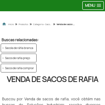
MENU
Início
Produtos
Categoria - Sacolas de ráfia
Venda de sacos de rafia
Buscas relacionadas:
Sacola de ráfia branca
Sacos de rafia preço
Sacos de rafia comprar
VENDA DE SACOS DE RAFIA
Buscou por Venda de sacos de rafia, você obtém nas
buscas do Soluções Industriais, receba diversos