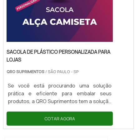
SACOLA DE PLÁSTICO PERSONALIZADA PARA
LOJAS
QRO SUPRIMENTOS
/ SÃO PAULO - SP
Se você está procurando uma solução
prática e eficiente para embalar seus
produtos, a QRO Suprimentos tem a solução
ideal para você: a sacola de plástico
personalizada para lojas. Com ela, você
COTAR AGORA
pode garantir a segurança e a praticidade
que seus clientes precisam para transportar