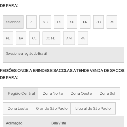
SACOLAS ECOBAG
DE RAFIA:
SACOLA RAFIA RETORNÁVEL
SACOLAS PLÁSTICAS
TECIDO RÁFIA PARA SACOLAS
Selecione
RJ
MG
ES
SP
PR
SC
RS
SACOS
SACOLAS DE RÁFIA EM SP
PE
BA
CE
GO e DF
AM
PA
SACOLA DE RAFIA PARA CESTA BÁSICA
Selecione a região do Brasil
SACOLA DE RAFIA COM ZÍPER
SACOLA DE RAFIA COM ALÇA
REGIÕES ONDE A BRINDES E SACOLAS ATENDE VENDA DE SACOS
DE RAFIA:
SACOLA RAFIA GRANDE
SACOLA DE RAFIA PRONTA ENTREGA
Região Central
Zona Norte
Zona Oeste
Zona Sul
SACOLA REUTILIZÁVEL RAFIA
Zona Leste
Grande São Paulo
Litoral de São Paulo
SACOLA DE RAFIA VAREJO
Aclimação
Bela Vista