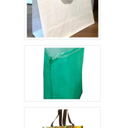
qualidade onde são realizadas as atividades;
Amplo catálogo de produtos disponíveis;
Equipamentos de última geração. QUALIDADE
COMPROVADA NO SEGMENTOSomente na
Brassac Comércio de Sacaria existe o que há
de melhor em onde comprar sacaria de ráfia.
Prezando pelo que há de mais moderno, traz
inovações e variedades em sacaria para
entulho e big bags para reciclagem.É
conhecida por ser uma empresa
comprometida com seus serviços e uma
empresa inovadora, padrões alcançados por
conter escritório de alta qualidade onde são
realizadas as atividades e rigorosos padrões
de qualidade exigidos no mercado nacional e
internacional. Tudo isso, unido a um time de
equipe multidisciplinar de consultores
associados e profissionais qualificados,