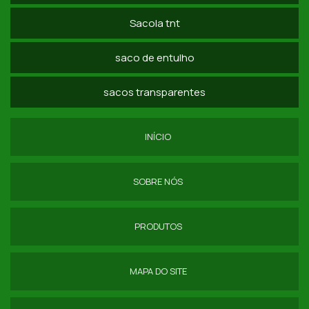
SACOLAS EM RÁFIA PERSONALIZADAS
Sacola tnt
SACOLAS ECOLÓGICAS RÁFIA
saco de entulho
COMPRAR SACO DE RAFIA SP
sacos transparentes
SACOLA DE RAFIA COM ZÍPER SP
SACOLA DE RAFIA COM ALÇA PREÇO
INÍCIO
SACOLA RAFIA GRANDE SP
SOBRE NÓS
BIG BAG ENTULHO
BIG BAGS PARA RECICLAGEM
PRODUTOS
COMPRA DE SACOS LAMINADOS
MAPA DO SITE
COMPRAR SACARIA DE RAFIA
DISTRIBUIDOR DE SACO DE RAFIA