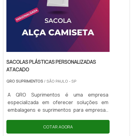
SACOLAS PLÁSTICAS PERSONALIZADAS
ATACADO
QRO SUPRIMENTOS
/ SÃO PAULO - SP
A QRO Suprimentos é uma empresa
especializada em oferecer soluções em
embalagens e suprimentos para empresas
de diversos segmentos. Com o objetivo de
atender às necessidades de seus clientes, a
COTAR AGORA
QRO Suprimentos disponibiliza as sacolas