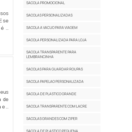
SACOLA PROMOCIONAL
rsos
SACOLAS PERSONALIZADAS
E se
 é a
SACOLA A VACUO PARA VIAGEM​
ou o
rima
como
SACOLA PERSONALIZADA PARA LOJA
ssui
SACOLA TRANSPARENTE PARA
LEMBRANCINHA
SACOLAS PARA GUARDAR ROUPAS​
 Você
SACOLA PAPELAO PERSONALIZADA
 mão
seus
nica
SACOLA DE PLASTICO GRANDE
a de
 e a
SACOLA TRANSPARENTE COM LACRE
 com
SACOLAS GRANDES COM ZIPER
ade,
SACOLA DE PLASTICO PEQUENA