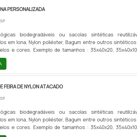
ONA PERSONALIZADA
 SP
s em lona, Nylon poliéster, Bagum entre outros sintéticos. E
de tamanhos : 35x40x20, 35x40x10, 35
ras medidas por encomenda) Personalizamos estampas
A
en , DTF-uv, Bordado.
DE FEIRA DE NYLON ATACADO
 SP
s em lona, Nylon poliéster, Bagum entre outros sintéticos. E
de tamanhos : 35x40x20, 35x40x10, 35
ras medidas por encomenda) Personalizamos estampas