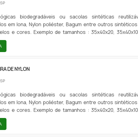
 SP
s em lona, Nylon poliéster, Bagum entre outros sintéticos. E
de tamanhos : 35x40x20, 35x40x10, 35
ras medidas por encomenda) Personalizamos estampas
A
en , DTF-uv, Bordado.
IRA DE NYLON
 SP
s em lona, Nylon poliéster, Bagum entre outros sintéticos. E
de tamanhos : 35x40x20, 35x40x10, 35
ras medidas por encomenda) Personalizamos estampas
A
en , DTF-uv, Bordado.