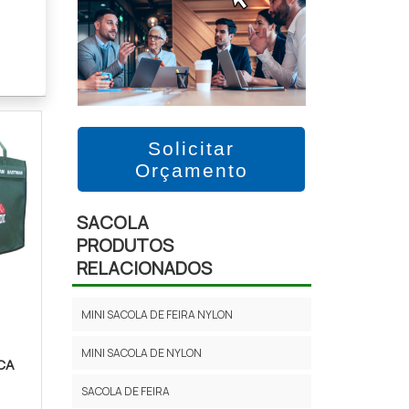
ta. E
, de
Solicitar
Orçamento
e lã,
todo
SACOLA
PRODUTOS
RELACIONADOS
hem,
gora
MINI SACOLA DE FEIRA NYLON
MINI SACOLA DE NYLON
CA
O É
SACOLA DE FEIRA