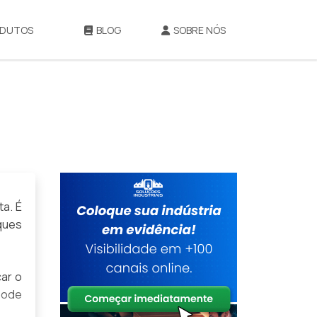
DUTOS
BLOG
SOBRE NÓS
a. É
ques
car o
pode