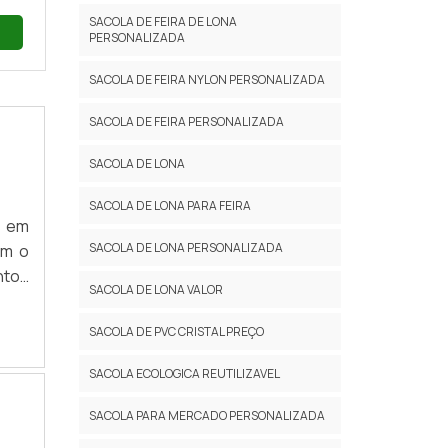
SACOLA DE FEIRA DE LONA
laro
PERSONALIZADA
SACOLA DE FEIRA NYLON PERSONALIZADA
SACOLA DE FEIRA PERSONALIZADA
do a
SACOLA DE LONA
mais
SACOLA DE LONA PARA FEIRA
e.
s em
SACOLA DE LONA PERSONALIZADA
om o
ntos
SACOLA DE LONA VALOR
ca e
ens.
seus
SACOLA DE PVC CRISTAL PREÇO
da e
 com
SACOLA ECOLOGICA REUTILIZAVEL
ETO?
SACOLA PARA MERCADO PERSONALIZADA