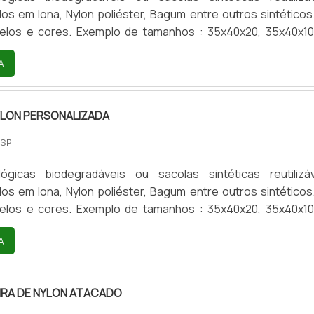
s em lona, Nylon poliéster, Bagum entre outros sintéticos. E
de tamanhos : 35x40x20, 35x40x10, 35
ras medidas por encomenda) Personalizamos estampas
A
en , DTF-uv, Bordado.
YLON PERSONALIZADA
 SP
s em lona, Nylon poliéster, Bagum entre outros sintéticos. E
de tamanhos : 35x40x20, 35x40x10, 35
ras medidas por encomenda) Personalizamos estampas
A
en , DTF-uv, Bordado.
IRA DE NYLON ATACADO