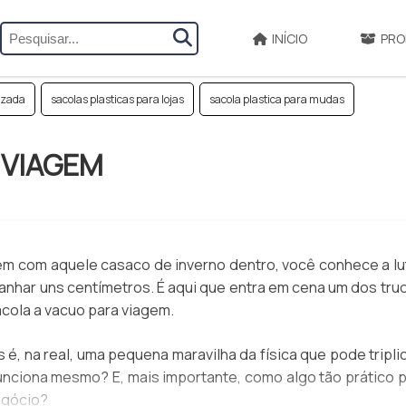
INÍCIO
PRO
izada
sacolas plasticas para lojas
sacola plastica para mudas
VIAGEM​
em com aquele casaco de inverno dentro, você conhece a lut
ganhar uns centímetros. É aqui que entra em cena um dos tru
cola a vacuo para viagem
.
é, na real, uma pequena maravilha da física que pode tripli
unciona mesmo? E, mais importante, como algo tão prático 
egócio?