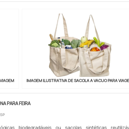
ompressão é forte. Por isso, a gente recomenda para roupas
ocê possa passar no destino. Ela não estraga a fibra, apen
m protege 100% contra umidade, mofo e odores.
COLAS A VÁCUO COM O LOGO DA MINHA
ade aqui na Brindes e Sacolas. Podemos imprimir o seu 
que visível, mas sem poluir o design. Também podemos criar
de sacolas e até uma bombinha com a sua marca. É um pres
VIAGEM​
IMAGEM ILUSTRATIVA DE SACOLA A VACUO PARA VIAGE
NA PARA FEIRA
 SP