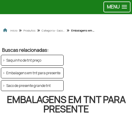
MENU
Início
Produtos
Categoria - Sacos em tnt
Embalagens em tnt para presente
Buscas relacionadas:
Saquinho de tnt preço
Embalagens em tnt para presente
Saco de presente grande tnt
EMBALAGENS EM TNT PARA
PRESENTE