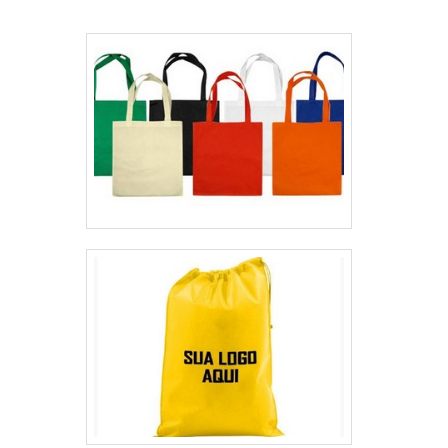
qualificações construídas por focar suas
Ecobag é segura no segmento de
a vantagem de sua aquisição, possibilita
ações no resultado final, tendo estamparia
confecção de sacolas ecológicas, ecobags
contar com personalizações altamente
própria e tecnologia de ponta. Esses
e necessaires personalizadas. A empresa
complexas sem qualquer tipo de perda em
fatores, somados a um time com
objetiva garantir sempre a qualidade final
sua qualidade. Além di.
colaboradores proativos e especialistas
para fidelização do cliente com parcerias
dedicados, garantem uma entrega de
duradouras. A equipe é formada por
excelência de ponta a ponta..
trabalhadores de alta qualidade que terão
grande satisfação em melhor atender.A
EMPRESA MAIS QUALIFICADA DO
SEGMENTONa Planeta Ecobag tem tudo que
se precisa para confecção de sacolas
ecológicas, ecobags e necessaires
personalizadas. Com foco na experiência
dos clientes, oferece itens variados como
ecobag de algodão e necessaires com ótima
qualidade e proteção.Garantimos a
satisfação dos clientes através de um
atendimento singular, por meio de