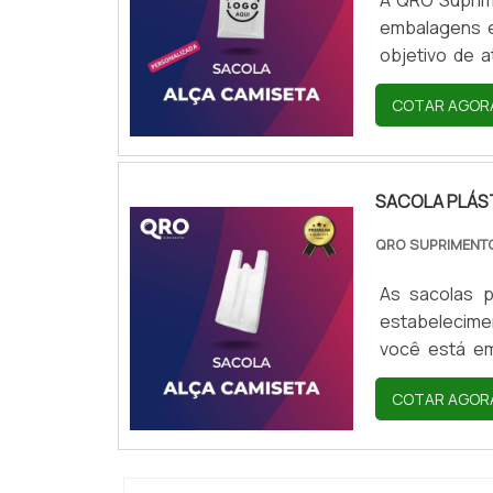
embalagens 
objetivo de 
disponibiliza
COTAR AGOR
econômica pa
clientes.As 
materia...
SACOLA PLÁS
QRO SUPRIMEN
As sacolas p
estabelecimen
você está em
escolha certa
COTAR AGOR
de alta qualid
um excelente 