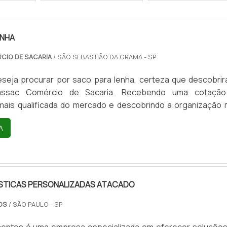
ENHA
CIO DE SACARIA
/ SÃO SEBASTIÃO DA GRAMA - SP
seja procurar por saco para lenha, certeza que descobrir
assac Comércio de Sacaria. Recebendo uma cotaçã
mais qualificada do mercado e descobrindo a organização 
 do ramo.UM POUCO MAIS SOBRE SACO PARA LENHAQ
A
nternet por saco para lenha em uma empresa inovadora, vai a
sac Comércio de Sacaria. Com grande expressão de mer
nto é embalage...
STICAS PERSONALIZADAS ATACADO
TOS
/ SÃO PAULO - SP
entos é uma empresa especializada em oferecer soluçõe