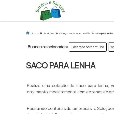
Início
Produtos
Categoria - Sacolas de ráfia
saco para lenha
Buscas relacionadas:
Saco ráfia para entulho
Sa
SACO PARA LENHA
Realize uma cotação de saco para lenha, vo
orçamento imediatamente com dezenas de empr
Possuindo centenas de empresas, o Soluções 