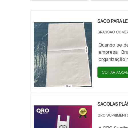
SACO PARA L
BRASSAC COMÉR
Quando se de
empresa Br
organização 
competente
COTAR AGOR
pesquisa na i
site da Bras
quando o assu
SACOLAS PLÁ
QRO SUPRIMEN
A QRO Suprim