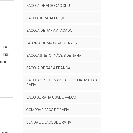
SACOLA DE ALGODÃO CRU
SACOS DE RAFIA PREÇO
SACOLA DE RAFIA ATACADO
FÁBRICA DE SACOLAS DE RÁFIA
á na
o na
SACOLAS RETORNÁVEIS DE RÁFIA
mais
SACOLA DE RÁFIA BRANCA
uem
té o
SACOLAS RETORNAVEIS PERSONALIZADAS
cado
RAFIA
SACO DE RAFIA USADO PREÇO
COMPRAR SACO DE RAFIA
VENDA DE SACOS DE RAFIA
s em