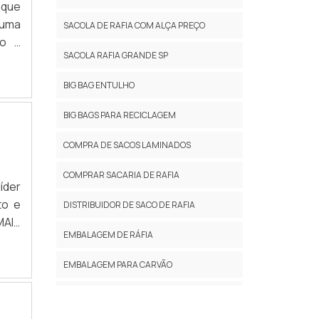
resa
 que
 ser
 uma
SACOLA DE RAFIA COM ALÇA PREÇO
dado
do a
itar
SACOLA RAFIA GRANDE SP
S DE
 com
 uma
BIG BAG ENTULHO
tos
a. É
o de
mpre
BIG BAGS PARA RECICLAGEM
 que
s de
uipe
COMPRA DE SACOS LAMINADOS
os e
asta
ande
COMPRAR SACARIA DE RAFIA
alta
brar
íder
utos
s no
to e
DISTRIBUIDOR DE SACO DE RAFIA
RTES
 dos
MAIS
r no
EMBALAGEM DE RÁFIA
utos
char
como
ível
acha
EMBALAGEM PARA CARVÃO
de a
ssac
ão e
resa
 uma
ra a
EMBALAGEM PARA LENHA
alta
sses
vão,