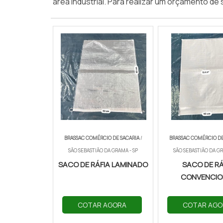
área industrial. Para realizar um orçamento de
BRASSAC COMÉRCIO DE SACARIA
/
BRASSAC COMÉRCIO DE
SÃO SEBASTIÃO DA GRAMA - SP
SÃO SEBASTIÃO DA GR
SACO DE RÁFIA LAMINADO
SACO DE RÁ
CONVENCIO
COTAR AGORA
COTAR AGO