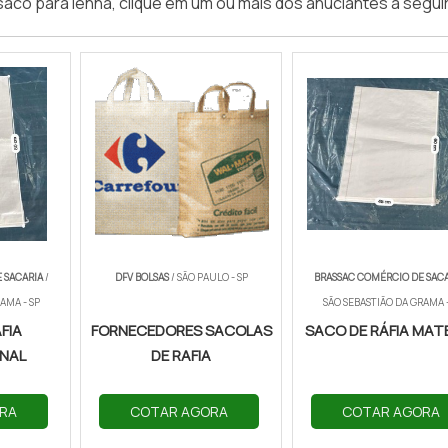
 saco para lenha, clique em um ou mais dos anuciantes a seguir
 SACARIA
/
DFV BOLSAS
/ SÃO PAULO - SP
BRASSAC COMÉRCIO DE SAC
AMA - SP
SÃO SEBASTIÃO DA GRAMA -
FIA
FORNECEDORES SACOLAS
SACO DE RÁFIA MAT
NAL
DE RAFIA
RA
COTAR AGORA
COTAR AGORA