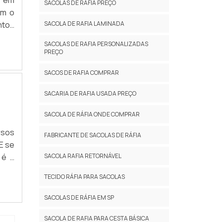
SACOLAS DE RAFIA PREÇO
om o
ntos
SACOLA DE RAFIA LAMINADA
ca e
SACOLAS DE RAFIA PERSONALIZADAS
seus
PREÇO
 com
SACOS DE RAFIA COMPRAR
SACARIA DE RAFIA USADA PREÇO
SACOLA DE RÁFIA ONDE COMPRAR
rsos
FABRICANTE DE SACOLAS DE RÁFIA
E se
 é a
SACOLA RAFIA RETORNÁVEL
rima
TECIDO RÁFIA PARA SACOLAS
ssui
SACOLAS DE RÁFIA EM SP
SACOLA DE RAFIA PARA CESTA BÁSICA