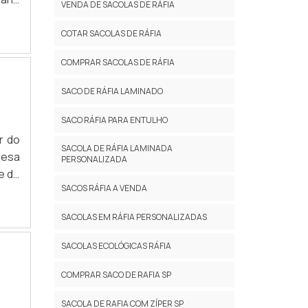
VENDA DE SACOLAS DE RÁFIA
PLOS
 às
COTAR SACOLAS DE RÁFIA
o de
COMPRAR SACOLAS DE RÁFIA
usar
SACO DE RÁFIA LAMINADO
SACO RÁFIA PARA ENTULHO
r do
SACOLA DE RÁFIA LAMINADA
resa
PERSONALIZADA
e do
SACOS RÁFIA A VENDA
quer
a na
SACOLAS EM RÁFIA PERSONALIZADAS
w em
o da
SACOLAS ECOLÓGICAS RÁFIA
dade
COMPRAR SACO DE RAFIA SP
enha
cio,
SACOLA DE RAFIA COM ZÍPER SP