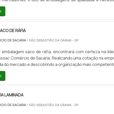
s segmentos do mercado como a indústria e logística.EXEM
A
SE UTILIZAR AS EMBALAGENS SÃO: Umidade: devido
 do material de produção, é possível utilizar este tip
ra o transporte de alimentos e produtos úmidos sem ca
ACO DE RÁFIA
d.
CIO DE SACARIA
/ SÃO SEBASTIÃO DA GRAMA - SP
 embalagem saco de ráfia, encontrará com certeza na líde
ssac Comércio de Sacaria. Realizando uma cotação na emp
ada do mercado e descobrindo a organização mais competent
NCIAIS IMPORTANTES DE EMBALAGEM SACO DE RAFIAQuem 
A
agem saco de ráfia em uma empresa inovadora, encontr
rassac Comércio de Sacaria. Uma empresa com alto know-ho
e grão e big bags para reciclagem, garantindo a satisfaçã
IA LAMINADA
ga final, com foco total na qualidade.Ainda focando na quali
 saco de ráfia, é importante buscar uma empresa que t
CIO DE SACARIA
/ SÃO SEBASTIÃO DA GRAMA - SP
erviços com ótima qualidade e excelente custo-benefí