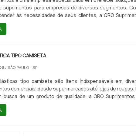
e suprimentos para empresas de diversos segmentos. C
atender às necessidades de seus clientes, a QRO Suprime
 as sacolas plásticas personalizadas atacado, uma opção práti
A
ra empresas que desejam divulgar sua marca e fidelizar 
sacolas plásticas personalizadas atacado são produzidas
TICA TIPO CAMISETA
TOS
/ SÃO PAULO - SP
lásticas tipo camiseta são itens indispensáveis em dive
tos comerciais, desde supermercados até lojas de roupas. 
 busca de um produto de qualidade, a QRO Suprimentos
.A sacola plástica tipo camiseta é produzida com matéria-p
A
ade, garantindo resistência e durabilidade. Além disso, ela po
acabamento, o que as torna ainda mais atraentes para o...