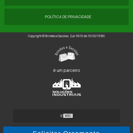
EMBALAGEM DE RÁFIA
POLÍTICA DE PRIVACIDADE
EMBALAGEM PARA CARVÃO
EMBALAGEM PARA LENHA
Copyright © Brindes e Sacolas. (Lei 9610 de 19/02/1998)
EMBALAGEM SACO DE RÁFIA
EMPRESA DE SACO DE RÁFIA
EMPRESAS FABRICANTES DE SACOS DE RÁFIA
é um parceiro
FABRICANTES DE SACARIA DE RÁFIA
FÁBRICA DE SACARIA DE RÁFIA
FÁBRICA DE SACOS DE RÁFIA
W3C
INDÚSTRIA DE SACARIA DE RÁFIA
ONDE COMPRAR SACARIA DE RÁFIA
W3C