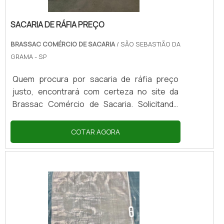
SACARIA DE RÁFIA PREÇO
BRASSAC COMÉRCIO DE SACARIA
/ SÃO SEBASTIÃO DA
GRAMA - SP
Quem procura por sacaria de ráfia preço
justo, encontrará com certeza no site da
Brassac Comércio de Sacaria. Solicitando
uma cotação na maior especialista do
segmento e encontrando a maior referência
COTAR AGORA
de qualidade da área de atuação.Quando a
busca é por sacaria de ráfia preço acessível,
com a Brassac Comércio de Sacaria irá
encontrar precisão com soluções eficazes
para produção e comercialização de
embalagens de ráfia.SACARIA DE RÁFIA
PREÇO JUSTO E ACESSÍVELA Brassac