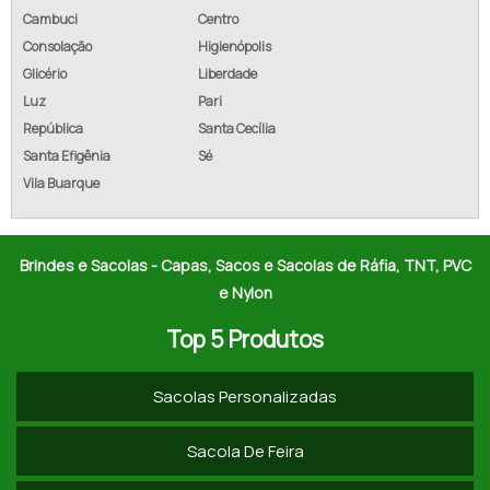
Cambuci
Centro
FORNECEDORES DE SACOLAS DE RÁFIA
Consolação
Higienópolis
Glicério
Liberdade
PREÇO DE SACOLA DE RÁFIA
Luz
Pari
EMPRESAS DE SACOLAS DE RÁFIA
República
Santa Cecília
Santa Efigênia
Sé
VENDA DE SACOLAS DE RÁFIA
Vila Buarque
COTAR SACOLAS DE RÁFIA
COMPRAR SACOLAS DE RÁFIA
Brindes e Sacolas - Capas, Sacos e Sacolas de Ráfia, TNT, PVC
e Nylon
SACO DE RÁFIA LAMINADO
Top 5 Produtos
SACO RÁFIA PARA ENTULHO
Sacolas Personalizadas
SACOLA DE RÁFIA LAMINADA PERSONALIZADA
SACOS RÁFIA A VENDA
Sacola De Feira