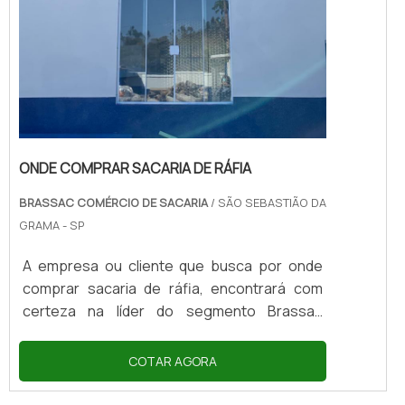
ONDE COMPRAR SACARIA DE RÁFIA
BRASSAC COMÉRCIO DE SACARIA
/ SÃO SEBASTIÃO DA
GRAMA - SP
A empresa ou cliente que busca por onde
comprar sacaria de ráfia, encontrará com
certeza na líder do segmento Brassac
Comércio de Sacaria. Realizando uma
cotação na empresa mais qualificada do
COTAR AGORA
mercado e descobrindo a organização mais
competente do ramo.DIFERENCIAIS