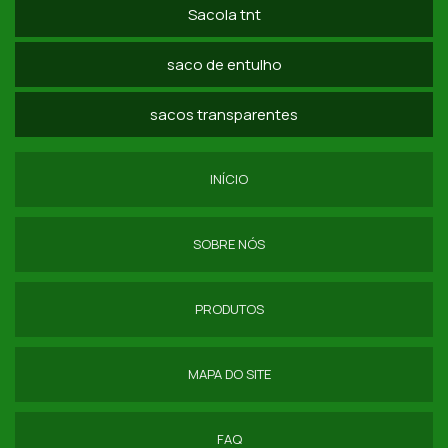
SACOLAS EM RÁFIA PERSONALIZADAS
Sacola tnt
SACOLAS ECOLÓGICAS RÁFIA
saco de entulho
COMPRAR SACO DE RAFIA SP
sacos transparentes
SACOLA DE RAFIA COM ZÍPER SP
SACOLA DE RAFIA COM ALÇA PREÇO
INÍCIO
SACOLA RAFIA GRANDE SP
SOBRE NÓS
BIG BAG ENTULHO
BIG BAGS PARA RECICLAGEM
PRODUTOS
COMPRA DE SACOS LAMINADOS
MAPA DO SITE
COMPRAR SACARIA DE RAFIA
DISTRIBUIDOR DE SACO DE RAFIA
FAQ