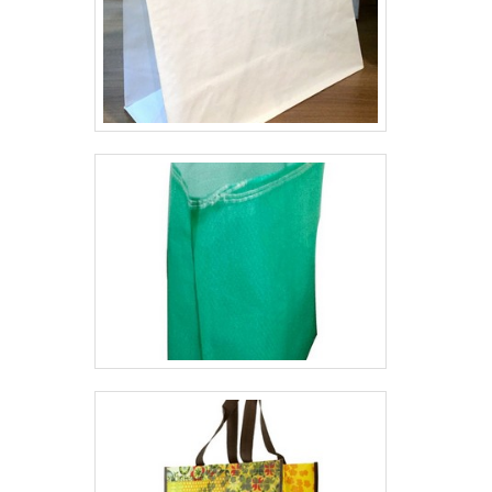
entregar o que há de melhor para fidelizar os
clientes.A MAIOR REFERÊNCIA NO
SEGMENTOSomente na Brassac Comércio
de Sacaria existe o que há de melhor em
sacaria em geral para diversos setores. É
possível encontrar uma grande variedade no
portfólio como embalagens de grão e ráfia
transparente com ótima qualidade e
proteção.A empresa também conta com um
atendimento qualificado, através de
funcionários especializados e cuidadosos,
que entendem a necessidade de cada
cliente. Também foram investidos valores
consideráveis em instalações de qualidade,
aumentando a eficiência da marca.A Brassac
Comércio de Sacaria é uma empresa que
tem sido apontada de forma positiva no
segmento por toda seriedade e qualidade o