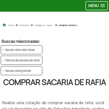
MENU
Início
Produtos
Categoria - Sacolas de ráfia
comprar sacaria de rafia
Buscas relacionadas:
Sacola rafia retornável
Fábrica de sacolas de ráfia
Sacola rafia grande
COMPRAR SACARIA DE RAFIA
Realize uma cotação de comprar sacaria de rafia, você
só vai descobrir no site do Soluções Industriais, realize