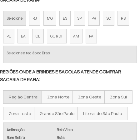
SACOLA RAFIA RETORNÁVEL
SACOLAS PLÁSTICAS
TECIDO RÁFIA PARA SACOLAS
Selecione
RJ
MG
ES
SP
PR
SC
RS
SACOS
SACOLAS DE RÁFIA EM SP
PE
BA
CE
GO e DF
AM
PA
SACOLA DE RAFIA PARA CESTA BÁSICA
Selecione a região do Brasil
SACOLA DE RAFIA COM ZÍPER
SACOLA DE RAFIA COM ALÇA
REGIÕES ONDE A BRINDES E SACOLAS ATENDE COMPRAR
SACARIA DE RAFIA:
SACOLA RAFIA GRANDE
SACOLA DE RAFIA PRONTA ENTREGA
Região Central
Zona Norte
Zona Oeste
Zona Sul
SACOLA REUTILIZÁVEL RAFIA
Zona Leste
Grande São Paulo
Litoral de São Paulo
SACOLA DE RAFIA VAREJO
Aclimação
Bela Vista
SACOLAS DE RÁFIA COMPRAR
Bom Retiro
Brás