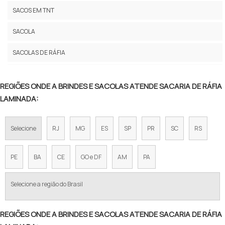
SACOLAS DE RAFIA PERSONALIZADAS PREÇO
SACOS EM TNT
SACOS DE RAFIA COMPRAR
SACOLA
SACARIA DE RAFIA USADA PREÇO
SACOLAS DE RÁFIA
SACOLA DE RÁFIA ONDE COMPRAR
SACOLAS DE PVC E NYLON
FABRICANTE DE SACOLAS DE RÁFIA
REGIÕES ONDE A BRINDES E SACOLAS ATENDE SACARIA DE RÁFIA
SACOLAS ECOBAG
LAMINADA:
SACOLA RAFIA RETORNÁVEL
SACOLAS PLÁSTICAS
TECIDO RÁFIA PARA SACOLAS
Selecione
RJ
MG
ES
SP
PR
SC
RS
SACOS
SACOLAS DE RÁFIA EM SP
PE
BA
CE
GO e DF
AM
PA
SACOLA DE RAFIA PARA CESTA BÁSICA
Selecione a região do Brasil
SACOLA DE RAFIA COM ZÍPER
SACOLA DE RAFIA COM ALÇA
REGIÕES ONDE A BRINDES E SACOLAS ATENDE SACARIA DE RÁFIA