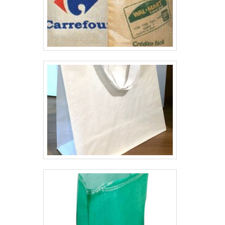
tornado destaque quando pensamos em
uma empresa que entrega confiança e
serviços de qualidade. Alguns desses
motivos são: Equipe multidisciplinar de
consultores associados; Profissionais com
vasta experiência na área de atuação;
Equipe de alta qualidade; Escritório de alta
qualidade onde são realizadas as atividades;
Amplo catálogo de produtos disponíveis;
Equipamentos de última geração. EFICIÊNCIA
E QUALIDADE COMPROVADANa Brassac
Comércio de Sacaria é possível encontrar o
que há de melhor em sacaria de ráfia
transparente. Os clientes encontram itens
como sacaria para entulho e embalagem
valvulada.Tem rótulo de uma empresa
comprometida com seus serviços e uma