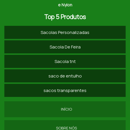
e Nylon
SACO DE RÁFIA LAMINADO
Top 5 Produtos
SACO RÁFIA PARA ENTULHO
Sacolas Personalizadas
SACOLA DE RÁFIA LAMINADA PERSONALIZADA
SACOS RÁFIA A VENDA
Sacola De Feira
SACOLAS EM RÁFIA PERSONALIZADAS
Sacola tnt
SACOLAS ECOLÓGICAS RÁFIA
saco de entulho
COMPRAR SACO DE RAFIA SP
sacos transparentes
SACOLA DE RAFIA COM ZÍPER SP
SACOLA DE RAFIA COM ALÇA PREÇO
INÍCIO
SACOLA RAFIA GRANDE SP
SOBRE NÓS