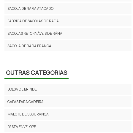
SACOLA DE RAFIA ATACADO
FÁBRICA DE SACOLAS DE RÁFIA
SACOLAS RETORNÁVEIS DE RÁFIA
SACOLA DE RÁFIA BRANCA
SACOLAS RETORNAVEIS PERSONALIZADAS RAFIA
SACO DE RAFIA USADO PREÇO
OUTRAS CATEGORIAS
COMPRAR SACO DE RAFIA
BOLSA DE BRINDE
VENDA DE SACOS DE RAFIA
CAPAS PARA CADEIRA
SACOLAS DE RAFIA PREÇO
MALOTE DE SEGURANÇA
SACOLA DE RAFIA LAMINADA
PASTA ENVELOPE