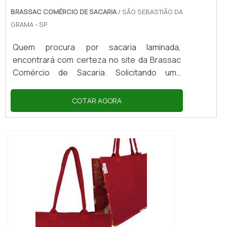
BRASSAC COMÉRCIO DE SACARIA
/ SÃO SEBASTIÃO DA
GRAMA - SP
Quem procura por sacaria laminada,
encontrará com certeza no site da Brassac
Comércio de Sacaria. Solicitando uma
cotação na maior especialista do segmento
e encontrando a maior referência de
COTAR AGORA
qualidade da área de atuação.MAIS
INFORMAÇÕES SOBRE SACARIA
LAMINADAQuem quer encontrar sacaria
laminada em uma empresa comprometida
com seus serviços, encontra o site da
Brassac Comércio de Sacaria. Com grande
know-how focado em embalagens de grão...