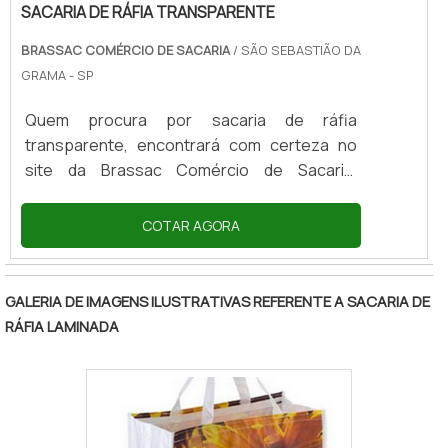
SACARIA DE RÁFIA TRANSPARENTE
BRASSAC COMÉRCIO DE SACARIA
/ SÃO SEBASTIÃO DA
GRAMA - SP
Quem procura por sacaria de ráfia
transparente, encontrará com certeza no
site da Brassac Comércio de Sacaria.
Solicitando uma cotação na maior
especialista do segmento e encontrando a
COTAR AGORA
maior referência de qualidade da área de
atuação.DETALHES SOBRE SACARIA DE RÁFIA
TRANSPARENTEQuem pesquisa na internet
GALERIA DE IMAGENS ILUSTRATIVAS REFERENTE A SACARIA DE
por sacaria de ráfia transparente uma
RÁFIA LAMINADA
empresa responsável, acha a Brassac
Comércio de Sacaria. É possível encontrar
sacaria para entulho e embalagem valvulada,
oferecendo o que há de melhor em
tecnologia ao cliente.Sem trocar o foco