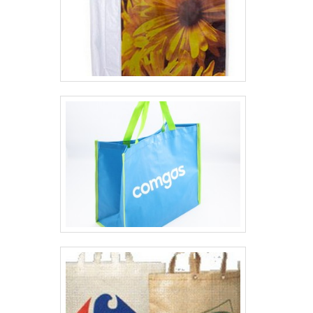
sobre sacaria de ráfia transparente, deve-
se ter a exatidão em orçar com empresas
que prezam por produtos e serviços que
tenham ótima qualidade e proteção, pontos
importantes que ficam de fora no
planejamento de empresas que visam
apenas o lucro, deixando a desejar nos
outros fatores.É importante lembrar que o
produto deve sempre ser adquirido com
empresas especializadas no segmento.
Esse tipo de cuidado ajuda a garantir a
qualidade e durabilidade dos materiais, além
de evitar prejuízos com substituições
frequentes de produtos que não cumprem
com suas funções adequadamente. Assim, é
possível poupar gastos
desnecessários.Existem diversos motivos
para a Brassac Comércio de Sacaria ter se