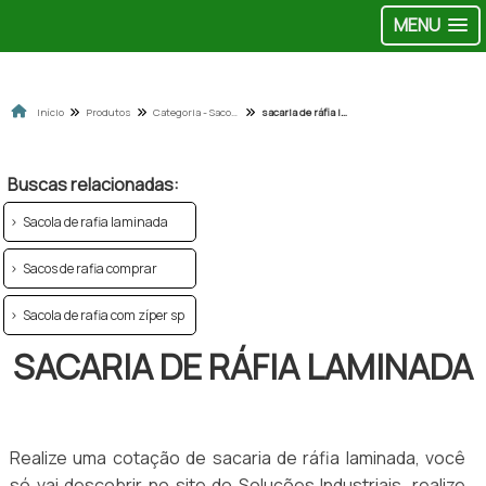
MENU
Início
Produtos
Categoria - Sacolas de ráfia
sacaria de ráfia laminada
Buscas relacionadas:
Sacola de rafia laminada
Sacos de rafia comprar
Sacola de rafia com zíper sp
SACARIA DE RÁFIA LAMINADA
Realize uma cotação de sacaria de ráfia laminada, você
só vai descobrir no site do Soluções Industriais, realize