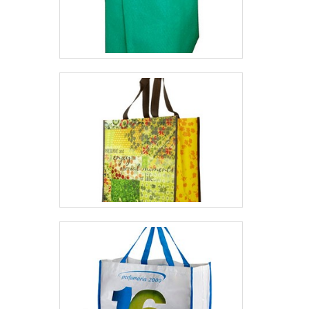
empresa responsável, qualificações
possíveis pelo fato de a empresa possuir
escritório de alta qualidade onde são
realizadas as atividades e estrutura
suficiente para atender todas as
demandas. Tudo isso, somado à
performance de uma equipe multidisciplinar
de consultores associados e equipe de alta
qualidade, fecha todo o ciclo de entrega com
excelência para toda a carteira de clientes.