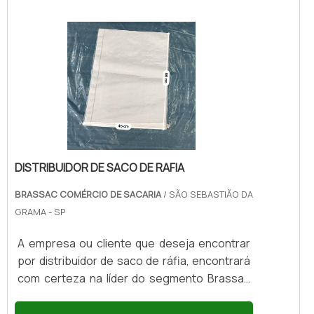
DISTRIBUIDOR DE SACO DE RAFIA
BRASSAC COMÉRCIO DE SACARIA
/ SÃO SEBASTIÃO DA
GRAMA - SP
A empresa ou cliente que deseja encontrar
por distribuidor de saco de ráfia, encontrará
com certeza na líder do segmento Brassac
Comércio de Sacaria. Solicitando uma
cotação na maior especialista do segmento