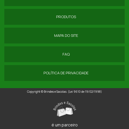
BIG BAG ENTULHO
BIG BAGS PARA RECICLAGEM
PRODUTOS
COMPRA DE SACOS LAMINADOS
MAPA DO SITE
COMPRAR SACARIA DE RAFIA
DISTRIBUIDOR DE SACO DE RAFIA
FAQ
EMBALAGEM DE RÁFIA
POLÍTICA DE PRIVACIDADE
EMBALAGEM PARA CARVÃO
EMBALAGEM PARA LENHA
Copyright © Brindes e Sacolas. (Lei 9610 de 19/02/1998)
EMBALAGEM SACO DE RÁFIA
EMPRESA DE SACO DE RÁFIA
EMPRESAS FABRICANTES DE SACOS DE RÁFIA
é um parceiro