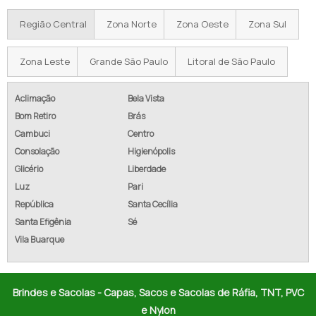
CAPA DE CADEIRA EM TNT
Região Central
Zona Norte
Zona Oeste
Zona Sul
CAPA DE CADEIRA FEITA DE TNT
Zona Leste
Grande São Paulo
Litoral de São Paulo
CAPA PARA ENCOSTO DE CADEIRA DE TECIDO
Aclimação
Bela Vista
COMPRAR CAPAS DE CADEIRAS PARA BUFFET
Bom Retiro
Brás
Cambuci
Centro
CADEIRAS COM CAPAS PARA CASAMENTO
Consolação
Higienópolis
Glicério
Liberdade
CAPA PARA CADEIRA DE PLASTICO PARA CASAMENTO
Luz
Pari
CAPA PARA CADEIRA DE FESTA PARA ALUGAR
República
Santa Cecília
Santa Efigênia
Sé
CAPA DE CADEIRA DE HELANCA PREÇO
Vila Buarque
CAPA DE CADEIRA EM HELANCA
CAPA PARA CADEIRA DE FESTA HELANCA
Brindes e Sacolas - Capas, Sacos e Sacolas de Ráfia, TNT, PVC
e Nylon