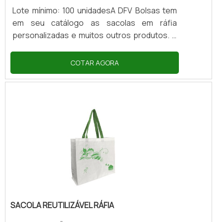
Lote mínimo: 100 unidadesA DFV Bolsas tem
em seu catálogo as sacolas em ráfia
personalizadas e muitos outros produtos. A
empresa oferece ampla diversidade de
opções, atendendo também à solicitações
COTAR AGORA
de personalização, variando em cor, tamanho
e modelo. Podendo atender grandes e
pequenas quantidades, criando layouts e
fazendo amostra virtual, de acordo com a
solicitação.Características do produto
Quantidade mínima: 100 peças
personalizadas; Descrição:
CONFECCIONADA EM RÁFIA; Medidas:
35x40x18x18; .
SACOLA REUTILIZÁVEL RÁFIA