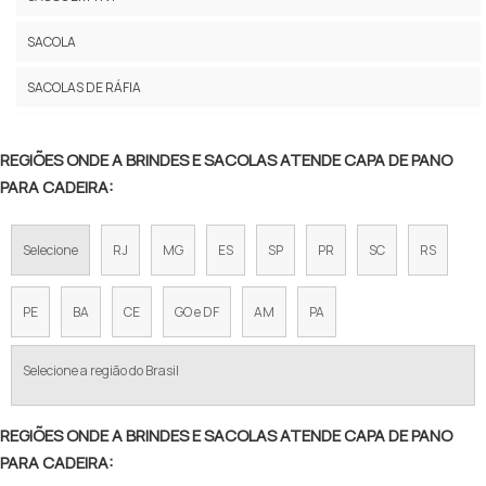
CAPA DE TNT PARA CADEIRA DE PLASTICO
SACOLA
CAPA DE CADEIRA PERSONALIZADA PARA EVENTOS
SACOLAS DE RÁFIA
CAPAS DE CADEIRAS PARA EVENTOS
SACOLAS DE PVC E NYLON
CAPA DE CADEIRA PARA CASAMENTO
REGIÕES ONDE A BRINDES E SACOLAS ATENDE CAPA DE PANO
SACOLAS ECOBAG
PARA CADEIRA:
CAPAS DE TECIDO PARA CADEIRAS DE MADEIRA
SACOLAS PLÁSTICAS
CAPA ENCOSTO CADEIRA TNT
Selecione
RJ
MG
ES
SP
PR
SC
RS
SACOS
CAPAS PARA ENCOSTO DE CADEIRAS PERSONALIZADAS
PE
BA
CE
GO e DF
AM
PA
CAPA DE CADEIRA PARA FESTA INFANTIL
Selecione a região do Brasil
CAPA DE PANO PARA CADEIRA
CADEIRAS COM CAPAS DE TECIDO
REGIÕES ONDE A BRINDES E SACOLAS ATENDE CAPA DE PANO
PARA CADEIRA:
CAPA DE CADEIRA PARA BUFFET