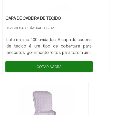
CAPA DE CADEIRA DE TECIDO
DFV BOLSAS
/ SÃO PAULO - SP
Lote mínimo: 100 unidades. A capa de cadeira
de tecido é um tipo de cobertura para
encostos, geralmente feitos para terem uma
função decorativa. Com este fator a marca
se destaca, pois está diante dos olhos de
COTAR AGORA
todos. As capas de cadeiras são
personalizadas e desenvolvidas sob
encomenda de acordo com a sua
necessidade, fazendo com que ela seja
exclusiva, sem ter custos adicionais. CAPAS
DE CADEIRA TNT PERSONALIZADASModelo
aberto com elást...