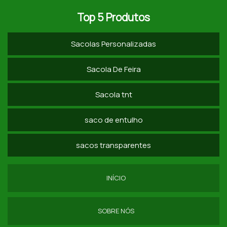
FABRICANTE DE CAPA DE CADEIRA HELANCA
Top 5 Produtos
FORNECEDOR DE CAPA PARA CADEIRA HELANCA
Sacolas Personalizadas
COMPRAR CAPA DE CADEIRA HELANCA
CAPA DE CADEIRA PARA FESTA SP
Sacola De Feira
PREÇO DA CAPA DE CADEIRA DE TECIDO
Sacola tnt
COMPRAR CAPA DE CADEIRA PERSONALIZADA
saco de entulho
CAPA DE CADEIRA PARA BUFFET PREÇO
sacos transparentes
EMPRESA DE CAPA PARA CADEIRA IMPERMEÁVEL
FORNECEDOR DE CAPAS DE CADEIRAS PARA EVENTOS
INÍCIO
CAPA DE CADEIRA EM TNT SP
SOBRE NÓS