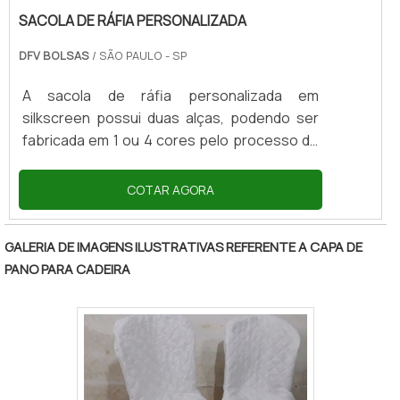
SACOLA DE RÁFIA PERSONALIZADA
DFV BOLSAS
/ SÃO PAULO - SP
A sacola de ráfia personalizada em
silkscreen possui duas alças, podendo ser
fabricada em 1 ou 4 cores pelo processo de
serigrafia. Normalmente, o produto fica
pronto de 10 à 15 dias após aprovação do
COTAR AGORA
cliente, e a entrega é nacional via correio ou
transportadora. A sacola possui diversas
GALERIA DE IMAGENS ILUSTRATIVAS REFERENTE A CAPA DE
características e peculiaridades, como por
PANO PARA CADEIRA
exemplo: Quantidade mínima: 100 peças
personalizadas; Descrição:confeccionada
em ráfia; Medidas: 35x40x18x18; Tamanho da
alça: 45 cm.PRODUTO FEITO DE UM
MATERIAL MUITO .