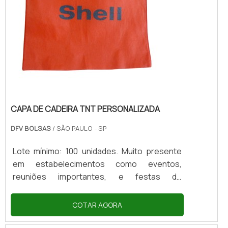
CAPA DE CADEIRA TNT PERSONALIZADA
DFV BOLSAS
/ SÃO PAULO - SP
Lote mínimo: 100 unidades. Muito presente
em estabelecimentos como eventos,
reuniões importantes, e festas de
aniversário, casamento e formatura, a capa
de cadeira tnt personalizada é um tipo de
COTAR AGORA
cobertura para fazer a padronização de
cadeiras e de deixar o ambiente mais bonito,