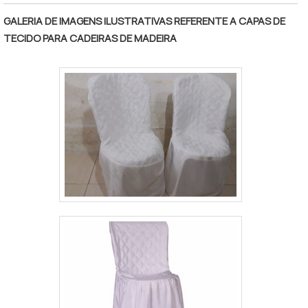
representa uma série de
GALERIA DE IMAGENS ILUSTRATIVAS REFERENTE A CAPAS DE
fatores.ESCOLHENDO A MELHOR
TECIDO PARA CADEIRAS DE MADEIRA
OPÇÃOAlém da escolha do fornecedor das
sacolas, também é necessário que o cliente
se certifique das características desejadas,
pois devido a sua produção personalizada,
as sacolas podem ter as es.