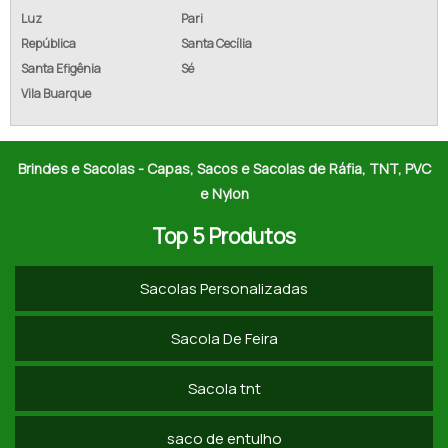
Luz
Pari
CAPA PARA CADEIRA DE FESTA PARA ALUGAR
República
Santa Cecília
Santa Efigênia
Sé
CAPA DE CADEIRA DE HELANCA PREÇO
Vila Buarque
CAPA DE CADEIRA EM HELANCA
CAPA PARA CADEIRA DE FESTA HELANCA
Brindes e Sacolas - Capas, Sacos e Sacolas de Ráfia, TNT, PVC
e Nylon
FABRICANTE DE CAPA DE CADEIRA HELANCA
Top 5 Produtos
FORNECEDOR DE CAPA PARA CADEIRA HELANCA
Sacolas Personalizadas
COMPRAR CAPA DE CADEIRA HELANCA
CAPA DE CADEIRA PARA FESTA SP
Sacola De Feira
PREÇO DA CAPA DE CADEIRA DE TECIDO
Sacola tnt
COMPRAR CAPA DE CADEIRA PERSONALIZADA
saco de entulho