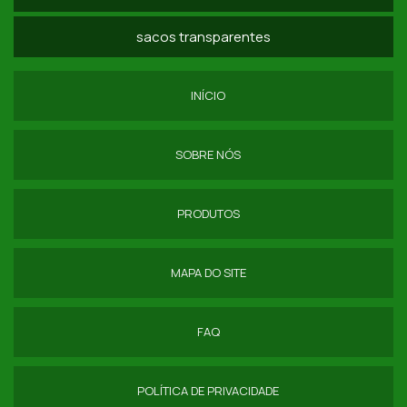
CAPA DE CADEIRA PARA BUFFET PREÇO
sacos transparentes
EMPRESA DE CAPA PARA CADEIRA IMPERMEÁVEL
FORNECEDOR DE CAPAS DE CADEIRAS PARA EVENTOS
INÍCIO
CAPA DE CADEIRA EM TNT SP
SOBRE NÓS
PRODUTOS
MAPA DO SITE
FAQ
POLÍTICA DE PRIVACIDADE