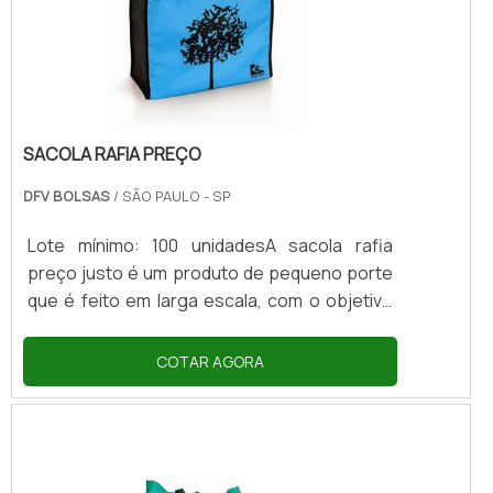
la no rosto, certifique se ela cobre a boca e
nariz; n.
SACOLA RAFIA PREÇO
DFV BOLSAS
/ SÃO PAULO - SP
Lote mínimo: 100 unidadesA sacola rafia
preço justo é um produto de pequeno porte
que é feito em larga escala, com o objetivo
principal de ajudar no transporte de
compras, mercadorias dos mais diversos
COTAR AGORA
tipos e outros materiais provenientes das
lojas até a residência do cliente. Esse tipo de
produto conta com um design diferenciado,
com alças feitas com a ráfia, um material que