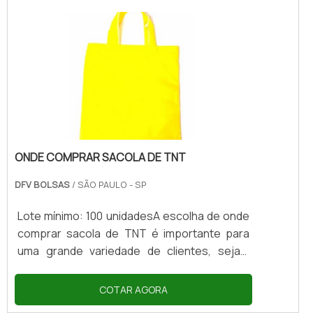
diversas e personalizadas um dos primeiros
passos para se adquirir sacolas que
satisfaçam completamente a demanda de
cada cliente é informar as dimensões
desejadas, sendo os modelos de 45 x 38 x 18
x 18 cm são os mais pedi.
ONDE COMPRAR SACOLA DE TNT
DFV BOLSAS
/ SÃO PAULO - SP
Lote mínimo: 100 unidadesA escolha de onde
comprar sacola de TNT é importante para
uma grande variedade de clientes, sejam
elas utilizadas para o transporte de produtos
em uma pequena loja, ou na divulgação de
COTAR AGORA
marcas e serviços, a escolha do fornecedor