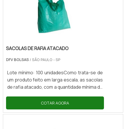
ganha cada vez mais popularidade no
mercado. Esse produto é muito usado em
congressos, eventos, feiras para
exposições, .
SACOLAS DE RAFIA ATACADO
DFV BOLSAS
/ SÃO PAULO - SP
Lote mínimo: 100 unidadesComo trata-se de
um produto feito em larga escala, as sacolas
de rafia atacado, com a quantidade mínima de
100 peças, o seu objetivo é auxiliar no
armazenamento e transporte de
COTAR AGORA
mercadorias, oriundas de lojas e
supermercados até a residência do cliente.
Esse produto se destaca pelo design