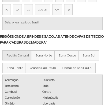
SACOS
CAPAS PARA ENCOSTO DE CADEIRAS PERSONALIZADAS
PE
BA
CE
GO e DF
AM
PA
CAPA DE CADEIRA PARA FESTA INFANTIL
Selecione a região do Brasil
CAPA DE PANO PARA CADEIRA
CADEIRAS COM CAPAS DE TECIDO
REGIÕES ONDE A BRINDES E SACOLAS ATENDE CAPAS DE TECIDO
PARA CADEIRAS DE MADEIRA:
CAPA DE CADEIRA PARA BUFFET
CAPA DE CADEIRA EM TNT
Região Central
Zona Norte
Zona Oeste
Zona Sul
CAPA DE CADEIRA FEITA DE TNT
Zona Leste
Grande São Paulo
Litoral de São Paulo
CAPA PARA ENCOSTO DE CADEIRA DE TECIDO
Aclimação
Bela Vista
COMPRAR CAPAS DE CADEIRAS PARA BUFFET
Bom Retiro
Brás
Cambuci
Centro
CADEIRAS COM CAPAS PARA CASAMENTO
Consolação
Higienópolis
Glicério
Liberdade
CAPA PARA CADEIRA DE PLASTICO PARA CASAMENTO