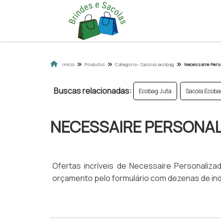
Início
Produtos
Categoria - Sacolas ecobag
Necessaire Pers
Buscas relacionadas:
Ecobag Juta
Sacola Ecoba
NECESSAIRE PERSONA
Ofertas incríveis de Necessaire Personalizada
orçamento pelo formulário com dezenas de ind