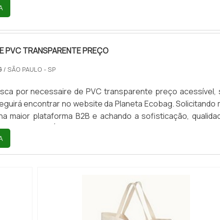
A
SE UTILIZAR AS EMBALAGENS SÃO: Umidade: devido
 do material de produção, é possível utilizar este tip
a o transpor...
DE PVC TRANSPARENTE PREÇO
G
/ SÃO PAULO - SP
sca por necessaire de PVC transparente preço acessível,
eguirá encontrar no website da Planeta Ecobag. Solicitando 
na maior plataforma B2B e achando a sofisticação, qualida
em um só lugar.É importante lembrar que o produto deve se
A
o com empresas especializadas. Esse tipo de cuidado aju
lidade e durabilidade dos materiais, além de evitar preju...