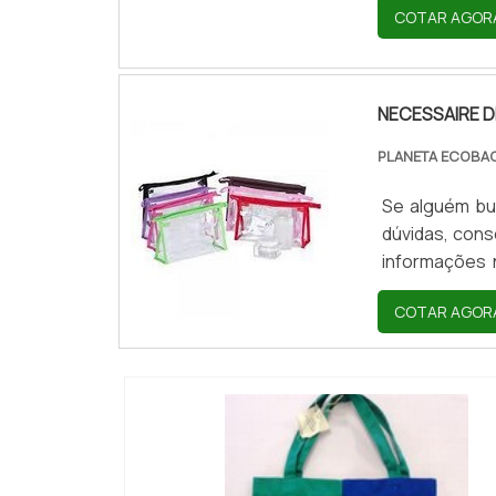
COTAR AGOR
DE QUANDO 
propriedades
embalagem par
NECESSAIRE 
PLANETA ECOBA
Se alguém bu
dúvidas, cons
informações 
preço justo 
COTAR AGOR
ser adquirid
garantir a qua