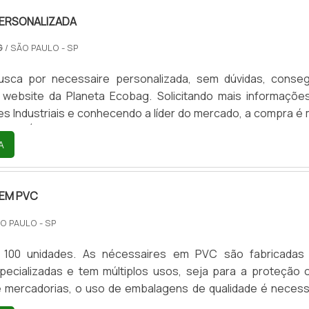
PERSONALIZADA
G
/ SÃO PAULO - SP
sca por necessaire personalizada, sem dúvidas, conseg
 website da Planeta Ecobag. Solicitando mais informaçõe
es Industriais e conhecendo a líder do mercado, a compra é 
rtiva.É importante lembrar que o produto deve ser adquirido
A
cializadas no segmento. Esse tipo de cuidado ajuda a garant
rabilidade dos materiais, além de evitar prejuízos co...
 EM PVC
ÃO PAULO - SP
: 100 unidades. As nécessaires em PVC são fabricadas
ecializadas e tem múltiplos usos, seja para a proteção 
e mercadorias, o uso de embalagens de qualidade é necess
s segmentos do mercado como a indústria e logística.EXEM