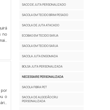
SACO DE JUTA PERSONALIZADO
SACOLA EM TECIDO BRIM PESADO
SACOLA DE JUTA ATACADO
uirá
s no
ECOBAG EM TECIDO SARJA
mais
 com
SACOLA EM TECIDO SARJA
ir a
SACOLA JUTA ENGOMADA
BOLSA JUTA PERSONALIZADA
NECESSAIRE PERSONALIZADA
SACOLA FIBRA PET
 por
ou o
SACOLA DE ALGODÃO CRU
PERSONALIZADA
ário
PLOS