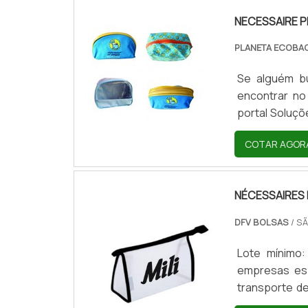
NECESSAIRE 
PLANETA ECOBA
Se alguém bu
encontrar no
portal Soluçõ
segura e asse
COTAR AGOR
empresas espe
qualidade e du
NÉCESSAIRES
DFV BOLSAS
/ S
Lote mínimo
empresas esp
transporte d
em diferente