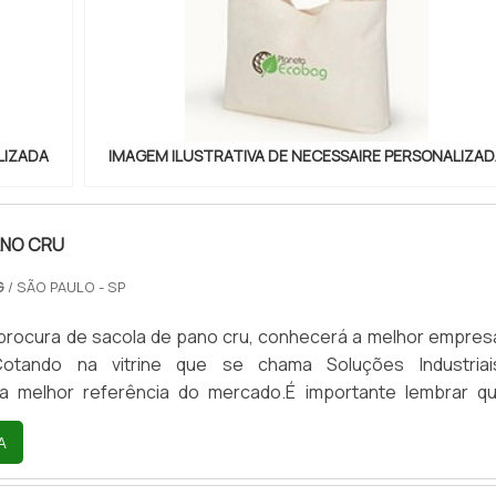
LIZADA
IMAGEM ILUSTRATIVA DE NECESSAIRE PERSONALIZAD
ANO CRU
G
/ SÃO PAULO - SP
procura de sacola de pano cru, conhecerá a melhor empres
otando na vitrine que se chama Soluções Industria
a melhor referência do mercado.É importante lembrar q
e sempre ser adquirido com empresas especializada
A
e tipo de cuidado ajuda a garantir a qualidade e durabilidade
ém de evitar prejuízos com substituições frequentes de prod