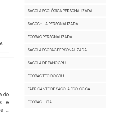
SACOLA ECOLÓGICA PERSONALIZADA
SACOCHILA PERSONALIZADA
ECOBAG PERSONALIZADA
A
SACOLA ECOBAG PERSONALIZADA
SACOLA DE PANO CRU
ECOBAG TECIDO CRU
FABRICANTE DE SACOLA ECOLÓGICA
a do
is e
ECOBAG JUTA
ue o
s no
 dos
utos