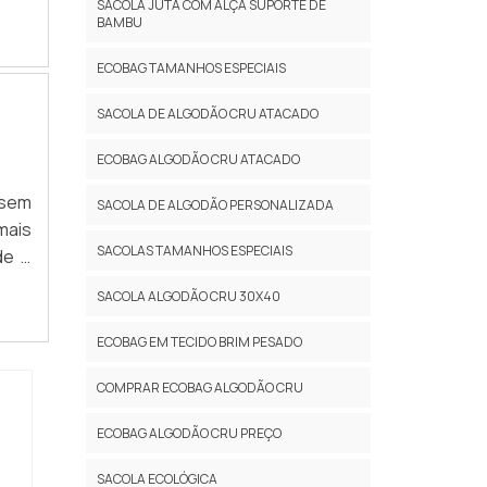
SACOLA JUTA COM ALÇA SUPORTE DE
 às
BAMBU
o de
ECOBAG TAMANHOS ESPECIAIS
SACOLA DE ALGODÃO CRU ATACADO
ECOBAG ALGODÃO CRU ATACADO
 sem
SACOLA DE ALGODÃO PERSONALIZADA
mais
SACOLAS TAMANHOS ESPECIAIS
de e
mpre
SACOLA ALGODÃO CRU 30X40
da a
ECOBAG EM TECIDO BRIM PESADO
COMPRAR ECOBAG ALGODÃO CRU
ECOBAG ALGODÃO CRU PREÇO
SACOLA ECOLÓGICA