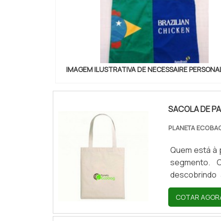
IMAGEM ILUSTRATIVA DE NECESSAIRE PERSONA
SACOLA DE P
PLANETA ECOBA
Quem está à 
segmento. C
descobrindo 
produto dev
COTAR AGOR
segmento. Ess
materiais, al