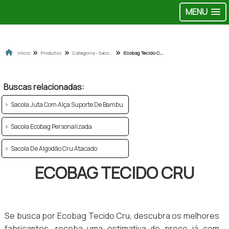
MENU
Início
Produtos
Categoria - Sacolas ecobag
Ecobag Tecido Cru
Buscas relacionadas:
Sacola Juta Com Alça Suporte De Bambu
Sacola Ecobag Personalizada
Sacola De Algodão Cru Atacado
ECOBAG TECIDO CRU
Se busca por Ecobag Tecido Cru, descubra os melhores
fabricantes, receba uma estimativa de preço já com