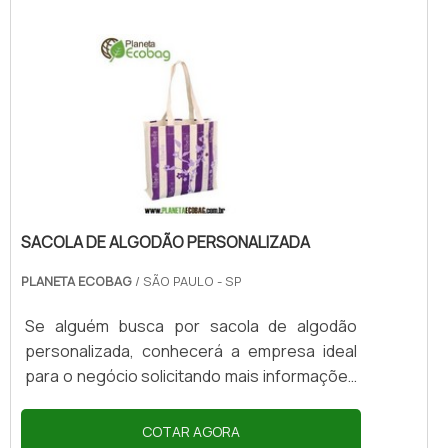
SACOLA DE ALGODÃO PERSONALIZADA
PLANETA ECOBAG
/ SÃO PAULO - SP
Se alguém busca por sacola de algodão
personalizada, conhecerá a empresa ideal
para o negócio solicitando mais informações
na maior plataforma B2B e achando
sofisticação, qualidade e preço justo em um
COTAR AGORA