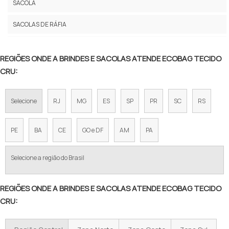
SACOLA
SACOLA DE ALGODÃO PERSONALIZADA
SACOLAS DE RÁFIA
SACOLAS TAMANHOS ESPECIAIS
SACOLAS DE PVC E NYLON
SACOLA ALGODÃO CRU 30X40
REGIÕES ONDE A BRINDES E SACOLAS ATENDE ECOBAG TECIDO
SACOLAS ECOBAG
CRU:
ECOBAG EM TECIDO BRIM PESADO
SACOLAS PLÁSTICAS
COMPRAR ECOBAG ALGODÃO CRU
Selecione
RJ
MG
ES
SP
PR
SC
RS
SACOS
ECOBAG ALGODÃO CRU PREÇO
PE
BA
CE
GO e DF
AM
PA
SACOLA ECOLÓGICA
Selecione a região do Brasil
SACOLA ECOLÓGICA PERSONALIZADA
SACOCHILA PERSONALIZADA
REGIÕES ONDE A BRINDES E SACOLAS ATENDE ECOBAG TECIDO
CRU:
ECOBAG PERSONALIZADA
SACOLA ECOBAG PERSONALIZADA