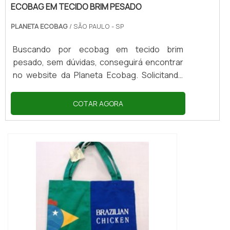
ECOBAG EM TECIDO BRIM PESADO
PLANETA ECOBAG
/ SÃO PAULO - SP
Buscando por ecobag em tecido brim
pesado, sem dúvidas, conseguirá encontrar
no website da Planeta Ecobag. Solicitando
mais informações no portal Soluções
Industriais e conhecendo a líder do
COTAR AGORA
mercado.É importante lembrar que o produto
deve sempre ser adquirido com empresas
especializadas no segmento. Esse tipo de
cuidado ajuda a garantir a qualidade e
durabilidade dos materiais, além de evitar
prejuízos com substituições frequentes de
pr...