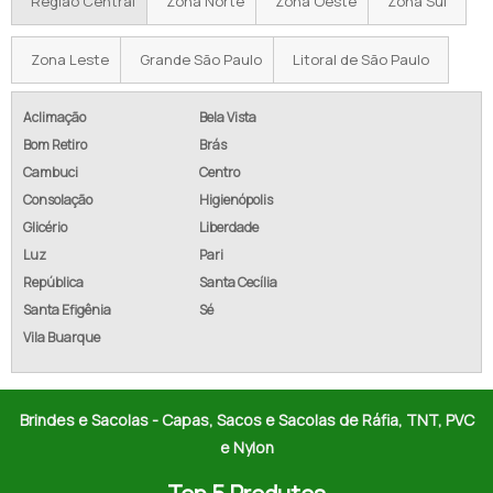
Região Central
Zona Norte
Zona Oeste
Zona Sul
SACOLA DE PANO CRU
Zona Leste
Grande São Paulo
Litoral de São Paulo
ECOBAG TECIDO CRU
Aclimação
Bela Vista
FABRICANTE DE SACOLA ECOLÓGICA
Bom Retiro
Brás
Cambuci
Centro
ECOBAG JUTA
Consolação
Higienópolis
Glicério
Liberdade
Luz
Pari
República
Santa Cecília
Santa Efigênia
Sé
Vila Buarque
Brindes e Sacolas - Capas, Sacos e Sacolas de Ráfia, TNT, PVC
e Nylon