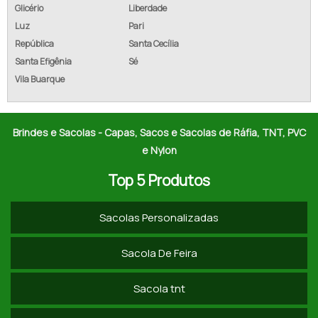
Glicério
Liberdade
PREÇO DE SACOLA DE RÁFIA
Luz
Pari
EMPRESAS DE SACOLAS DE RÁFIA
República
Santa Cecília
Santa Efigênia
Sé
VENDA DE SACOLAS DE RÁFIA
Vila Buarque
COTAR SACOLAS DE RÁFIA
COMPRAR SACOLAS DE RÁFIA
Brindes e Sacolas - Capas, Sacos e Sacolas de Ráfia, TNT, PVC
e Nylon
SACO DE RÁFIA LAMINADO
Top 5 Produtos
SACO RÁFIA PARA ENTULHO
Sacolas Personalizadas
SACOLA DE RÁFIA LAMINADA PERSONALIZADA
SACOS RÁFIA A VENDA
Sacola De Feira
SACOLAS EM RÁFIA PERSONALIZADAS
Sacola tnt
SACOLAS ECOLÓGICAS RÁFIA