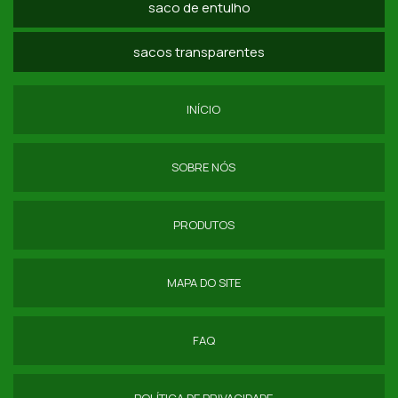
saco de entulho
COMPRAR SACO DE RAFIA SP
sacos transparentes
SACOLA DE RAFIA COM ZÍPER SP
SACOLA DE RAFIA COM ALÇA PREÇO
INÍCIO
SACOLA RAFIA GRANDE SP
SOBRE NÓS
BIG BAG ENTULHO
BIG BAGS PARA RECICLAGEM
PRODUTOS
COMPRA DE SACOS LAMINADOS
MAPA DO SITE
COMPRAR SACARIA DE RAFIA
DISTRIBUIDOR DE SACO DE RAFIA
FAQ
EMBALAGEM DE RÁFIA
POLÍTICA DE PRIVACIDADE