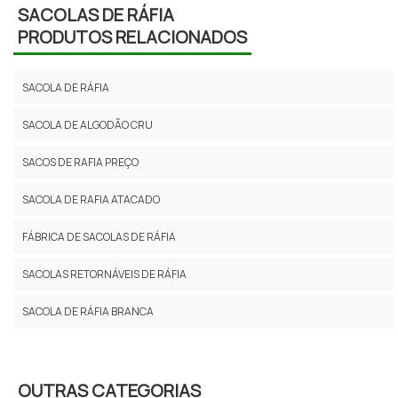
SACOLAS DE RÁFIA
PRODUTOS RELACIONADOS
SACOLA DE RÁFIA
SACOLA DE ALGODÃO CRU
SACOS DE RAFIA PREÇO
SACOLA DE RAFIA ATACADO
FÁBRICA DE SACOLAS DE RÁFIA
SACOLAS RETORNÁVEIS DE RÁFIA
SACOLA DE RÁFIA BRANCA
SACOLAS RETORNAVEIS PERSONALIZADAS RAFIA
SACO DE RAFIA USADO PREÇO
OUTRAS CATEGORIAS