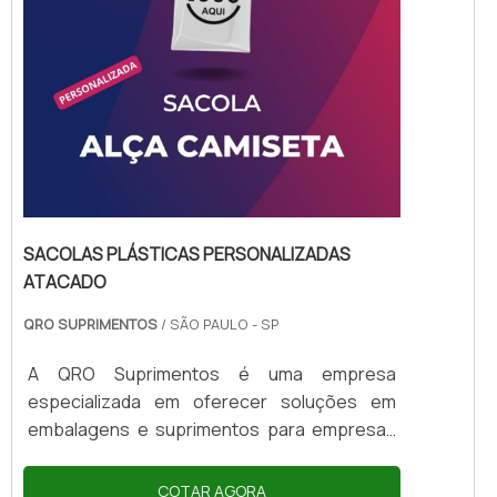
SACOLAS PLÁSTICAS PERSONALIZADAS
ATACADO
QRO SUPRIMENTOS
/ SÃO PAULO - SP
A QRO Suprimentos é uma empresa
especializada em oferecer soluções em
embalagens e suprimentos para empresas
de diversos segmentos. Com o objetivo de
atender às necessidades de seus clientes, a
COTAR AGORA