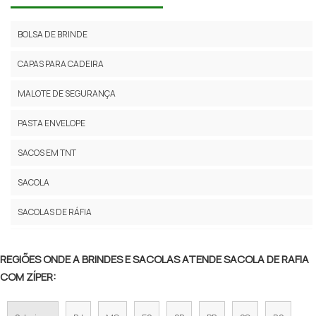
COMPRAR SACO DE RAFIA
BOLSA DE BRINDE
VENDA DE SACOS DE RAFIA
CAPAS PARA CADEIRA
SACOLAS DE RAFIA PREÇO
MALOTE DE SEGURANÇA
SACOLA DE RAFIA LAMINADA
PASTA ENVELOPE
SACOLAS DE RAFIA PERSONALIZADAS PREÇO
SACOS EM TNT
SACOS DE RAFIA COMPRAR
SACOLA
SACARIA DE RAFIA USADA PREÇO
SACOLAS DE RÁFIA
SACOLA DE RÁFIA ONDE COMPRAR
SACOLAS DE PVC E NYLON
FABRICANTE DE SACOLAS DE RÁFIA
REGIÕES ONDE A BRINDES E SACOLAS ATENDE SACOLA DE RAFIA
SACOLAS ECOBAG
COM ZÍPER:
SACOLA RAFIA RETORNÁVEL
SACOLAS PLÁSTICAS