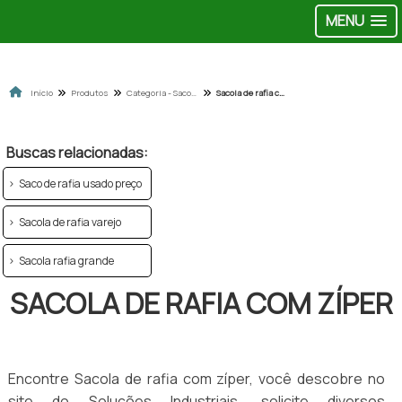
MENU
Início
Produtos
Categoria - Sacolas de ráfia
Sacola de rafia com zíper
Buscas relacionadas:
Saco de rafia usado preço
Sacola de rafia varejo
Sacola rafia grande
SACOLA DE RAFIA COM ZÍPER
Encontre Sacola de rafia com zíper, você descobre no
site do Soluções Industriais, solicite diversos