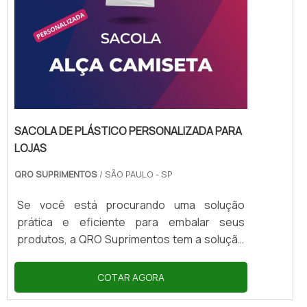
SACOLA DE PLÁSTICO PERSONALIZADA PARA
LOJAS
QRO SUPRIMENTOS
/ SÃO PAULO - SP
Se você está procurando uma solução
prática e eficiente para embalar seus
produtos, a QRO Suprimentos tem a solução
ideal para você: a sacola de plástico
personalizada para lojas. Com ela, você
COTAR AGORA
pode garantir a segurança e a praticidade