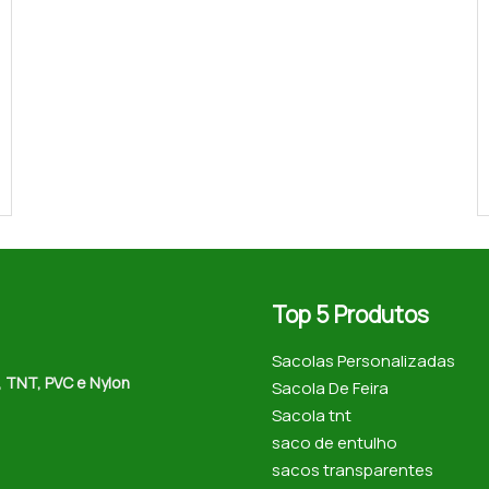
Top 5 Produtos
Sacolas Personalizadas
, TNT, PVC e Nylon
Sacola De Feira
Sacola tnt
saco de entulho
sacos transparentes