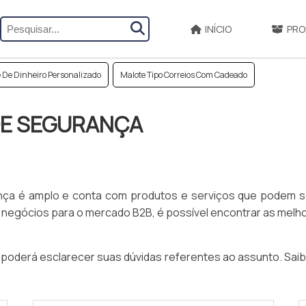
INÍCIO
PRO
 De Dinheiro Personalizado
Malote Tipo Correios Com Cadeado
DE SEGURANÇA
ça é amplo e conta com produtos e serviços que podem se
 de negócios para o mercado B2B, é possível encontrar as m
oderá esclarecer suas dúvidas referentes ao assunto. Saib