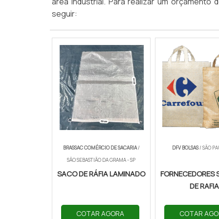
área industrial. Para realizar um orçamento 
seguir:
BRASSAC COMÉRCIO DE SACARIA
/
DFV BOLSAS
/ SÃO PA
SÃO SEBASTIÃO DA GRAMA - SP
SACO DE RÁFIA LAMINADO
FORNECEDORES 
DE RAFI
COTAR AGORA
COTAR AGO