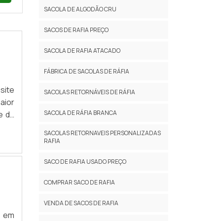
SACOLA DE ALGODÃO CRU
SACOS DE RAFIA PREÇO
SACOLA DE RAFIA ATACADO
FÁBRICA DE SACOLAS DE RÁFIA
site
SACOLAS RETORNÁVEIS DE RÁFIA
aior
SACOLA DE RÁFIA BRANCA
e da
om a
SACOLAS RETORNAVEIS PERSONALIZADAS
azes
RAFIA
P...
SACO DE RAFIA USADO PREÇO
COMPRAR SACO DE RAFIA
VENDA DE SACOS DE RAFIA
s em