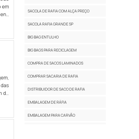
 uma
o em
SACOLA DE RAFIA COM ALÇA PREÇO
a de
gens
ter:
reço
SACOLA RAFIA GRANDE SP
fia;
es e
dade
ança
BIG BAG ENTULHO
orma
BIG BAGS PARA RECICLAGEM
áfia
utos
COMPRA DE SACOS LAMINADOS
 que
o do
COMPRAR SACARIA DE RAFIA
gem,
 uma
 das
DISTRIBUIDOR DE SACO DE RAFIA
para
m de
 que
aque
EMBALAGEM DE RÁFIA
RTES
idos
ores
EMBALAGEM PARA CARVÃO
ença
para
EMBALAGEM PARA LENHA
para
ando