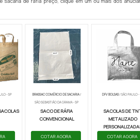
de sacaria de ráfia preço, clique em um ou mais dos anucia
ULO - SP
BRASSAC COMÉRCIO DE SACARIA
/
DFV BOLSAS
/ SÃO PAULO -
SÃO SEBASTIÃO DA GRAMA - SP
SACOLAS
SACO DE RÁFIA
SACOLAS DE TN
A
CONVENCIONAL
METALIZADO
PERSONALIZADA
RA
COTAR AGORA
COTAR AGORA