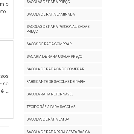
SACOLAS DE RAFIA PREÇO
om o
ntos
SACOLA DE RAFIA LAMINADA
ca e
seus
SACOLAS DE RAFIA PERSONALIZADAS
PREÇO
 com
SACOS DE RAFIA COMPRAR
SACARIA DE RAFIA USADA PREÇO
SACOLA DE RÁFIA ONDE COMPRAR
rsos
FABRICANTE DE SACOLAS DE RÁFIA
E se
 é a
SACOLA RAFIA RETORNÁVEL
rima
ssui
TECIDO RÁFIA PARA SACOLAS
SACOLAS DE RÁFIA EM SP
SACOLA DE RAFIA PARA CESTA BÁSICA