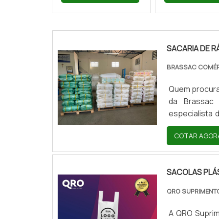
SACARIA DE R
BRASSAC COMÉR
Quem procura 
da Brassac 
especialista
área de atuaç
COTAR AGOR
Brassac Comé
para produção
SACOLAS PLÁ
QRO SUPRIMEN
A QRO Suprim