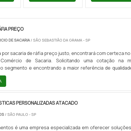
ÁFIA PREÇO
CIO DE SACARIA
/ SÃO SEBASTIÃO DA GRAMA - SP
por sacaria de ráfia preço justo, encontrará com certeza no 
Comércio de Sacaria. Solicitando uma cotação na m
 do segmento e encontrando a maior referência de qualidad
ão.Quando a busca é por sacaria de ráfia preço acessível, c
A
rcio de Sacaria irá encontrar precisão com soluções efic
 e comercialização de embalagens de ráfia.SACARIA DE RÁFIA 
STICAS PERSONALIZADAS ATACADO
TOS
/ SÃO PAULO - SP
entos é uma empresa especializada em oferecer soluçõe