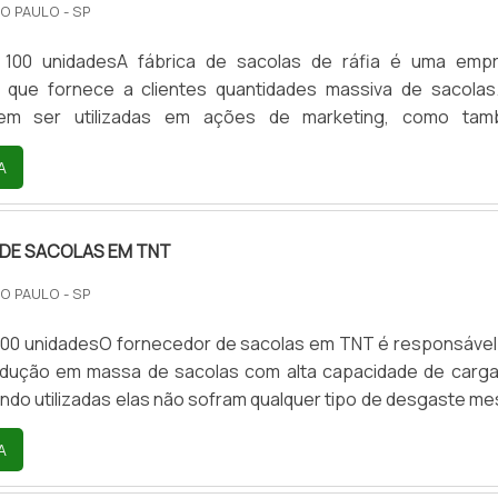
O PAULO - SP
lto padrão, a empresa conta com profissionais especializad
modernas e em bom estado, conquistando então a confianç
 100 unidadesA fábrica de sacolas de ráfia é uma emp
ssac Comércio de Sacaria é uma corporação que tem 
a que fornece a clientes quantidades massiva de sacolas
no segmento pela idoneidade em tudo que faz onde garan
em ser utilizadas em ações de marketing, como ta
arceiros de ponta a ponta.
ara a comercialização.Motivos para utilizar o produtoDive
A
uenciam no uso das sacolas de ráfia. O material utilizad
as sacolas é proveniente das fibras das palmeiras, um mate
ente mais resistente do que os utilizados na produção das s.
DE SACOLAS EM TNT
O PAULO - SP
 100 unidadesO fornecedor de sacolas em TNT é responsável
odução em massa de sacolas com alta capacidade de carga
do utilizadas elas não sofram qualquer tipo de desgaste m
s adversas de clima e temperatura.REQUISITOS PARA UM
A
E SACOLAS EM TNTAo procurar por um fabricante de sacol
 atentar a alguns requisitos, estes que determinam a quali