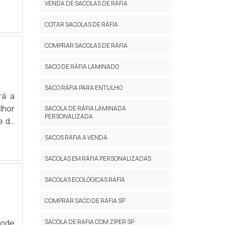
VENDA DE SACOLAS DE RÁFIA
nte,
om o
COTAR SACOLAS DE RÁFIA
Além
COMPRAR SACOLAS DE RÁFIA
SACO DE RÁFIA LAMINADO
SACO RÁFIA PARA ENTULHO
rá a
lhor
SACOLA DE RÁFIA LAMINADA
PERSONALIZADA
e da
m os
SACOS RÁFIA A VENDA
trar
o de
SACOLAS EM RÁFIA PERSONALIZADAS
AFIA
SACOLAS ECOLÓGICAS RÁFIA
s em
 são
COMPRAR SACO DE RAFIA SP
s no
o de
SACOLA DE RAFIA COM ZÍPER SP
pode