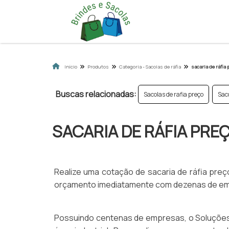
Início
Produtos
Categoria - Sacolas de ráfia
sacaria de ráfia 
Buscas relacionadas:
Sacolas de rafia preço
Saco
SACARIA DE RÁFIA PRE
Realize uma cotação de sacaria de ráfia preço
orçamento imediatamente com dezenas de empr
Possuindo centenas de empresas, o Soluções 