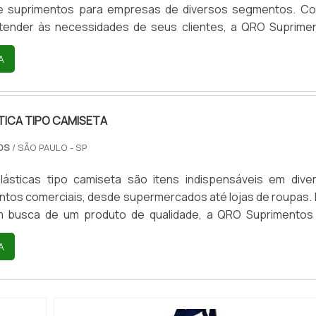
e suprimentos para empresas de diversos segmentos. C
atender às necessidades de seus clientes, a QRO Suprime
 as sacolas plásticas personalizadas atacado, uma opção práti
A
ra empresas que desejam divulgar sua marca e fidelizar 
sacolas plásticas personalizadas atacado são produzidas
TICA TIPO CAMISETA
TOS
/ SÃO PAULO - SP
lásticas tipo camiseta são itens indispensáveis em dive
tos comerciais, desde supermercados até lojas de roupas. 
 busca de um produto de qualidade, a QRO Suprimentos
.A sacola plástica tipo camiseta é produzida com matéria-p
A
ade, garantindo resistência e durabilidade. Além disso, ela po
acabamento, o que as torna ainda mais atraentes para o...