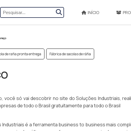
INÍCIO
PRO
preço
la de rafia pronta entrega
Fábrica de sacolas de ráfia
ÇO
, você só vai descobrir no site do Soluções Industriais, rea
esas de todo o Brasil gratuitamente para todo o Brasil
Industriais é a ferramenta business to business mais compl