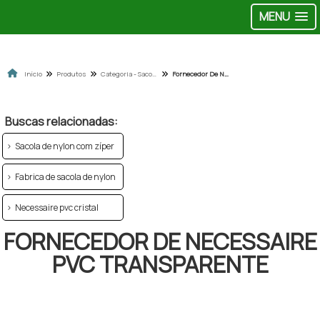
MENU
Início
Produtos
Categoria - Sacolas de pvc e nylon
Fornecedor De Necessaire Pvc Transparente
Buscas relacionadas:
Sacola de nylon com zíper
Fabrica de sacola de nylon
Necessaire pvc cristal
FORNECEDOR DE NECESSAIRE
PVC TRANSPARENTE