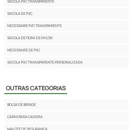
SACOLA PVC TRANSPARENTE
SACOLA DE PVC
NECESSAIRE PVC TRANSPARENTE
SACOLA DE FEIRA DE NYLON
NECESSAIRE DE PVC
SACOLA PVC TRANSPARENTE PERSONALIZADA
SACOLA DE NYLON DE FEIRA
SACOLA DE NYLON GRANDE
OUTRAS CATEGORIAS
NECESSAIRE PVC TRANSPARENTE COM ZIPER
BOLSA DE BRINDE
SACOLA PVC CRISTAL
CAPAS PARA CADEIRA
SACOLA PVC CRISTAL PERSONALIZADA
MALOTE DE SEGURANÇA