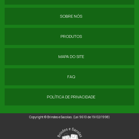
COMPRAR SACOLA NYLON DOBRAVEL
SOBRE NÓS
ECOBAG NYLON EMBORRACHADO
SACOLA NYLON EMBORRACHADO
PRODUTOS
ECOBAG NYLON
MAPA DO SITE
FORNECEDOR DE NECESSAIRE PVC TRANSPARENTE
FAQ
POLÍTICA DE PRIVACIDADE
Copyright © Brindes e Sacolas. (Lei 9610 de 19/02/1998)