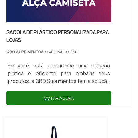
SACOLA DE PLÁSTICO PERSONALIZADA PARA
LOJAS
QRO SUPRIMENTOS
/ SÃO PAULO - SP
Se você está procurando uma solução
prática e eficiente para embalar seus
produtos, a QRO Suprimentos tem a solução
ideal para você: a sacola de plástico
personalizada para lojas. Com ela, você
COTAR AGORA
pode garantir a segurança e a praticidade
que seus clientes precisam para transportar
suas compras com tranquilidade.As sacolas
são produzidas com materiais de alta
qualidade, resistentes e duráveis, que