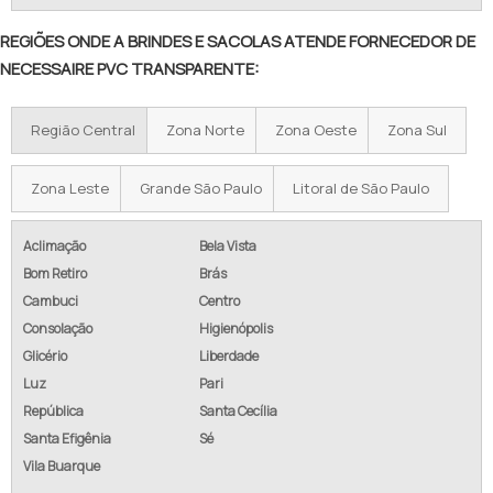
FABRICA DE SACOLA EM PVC
REGIÕES ONDE A BRINDES E SACOLAS ATENDE FORNECEDOR DE
NECESSAIRE PVC TRANSPARENTE:
FORNECEDOR DE SACOLA EM PVC
SACOLA DE NYLON COM ZÍPER
Região Central
Zona Norte
Zona Oeste
Zona Sul
FABRICA DE SACOLA DE NYLON
Zona Leste
Grande São Paulo
Litoral de São Paulo
SACOLA DE NYLON 600
Aclimação
Bela Vista
SACOLA DE NYLON 600 PERSONALIZADA
Bom Retiro
Brás
Cambuci
Centro
COMPRAR SACOLA DE NYLON 600
Consolação
Higienópolis
Glicério
Liberdade
FABRICANTE DE SACOLA DE NYLON 600
Luz
Pari
FORNECEDOR DE SACOLA DE NYLON 600
República
Santa Cecília
Santa Efigênia
Sé
SACOLA RETORNÁVEL DE NYLON
Vila Buarque