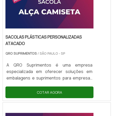
SACOLAS PLÁSTICAS PERSONALIZADAS
ATACADO
QRO SUPRIMENTOS
/ SÃO PAULO - SP
A QRO Suprimentos é uma empresa
especializada em oferecer soluções em
embalagens e suprimentos para empresas
de diversos segmentos. Com o objetivo de
atender às necessidades de seus clientes, a
COTAR AGORA
QRO Suprimentos disponibiliza as sacolas
plásticas personalizadas atacado, uma
opção prática e econômica para empresas