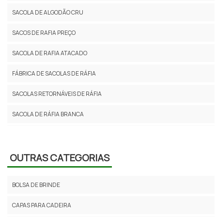
SACOLA DE ALGODÃO CRU
SACOS DE RAFIA PREÇO
SACOLA DE RAFIA ATACADO
FÁBRICA DE SACOLAS DE RÁFIA
SACOLAS RETORNÁVEIS DE RÁFIA
SACOLA DE RÁFIA BRANCA
SACOLAS RETORNAVEIS PERSONALIZADAS RAFIA
SACO DE RAFIA USADO PREÇO
OUTRAS CATEGORIAS
COMPRAR SACO DE RAFIA
BOLSA DE BRINDE
VENDA DE SACOS DE RAFIA
CAPAS PARA CADEIRA
SACOLAS DE RAFIA PREÇO