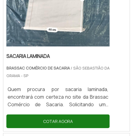
SACARIA LAMINADA
BRASSAC COMÉRCIO DE SACARIA
/ SÃO SEBASTIÃO DA
GRAMA - SP
Quem procura por sacaria laminada,
encontrará com certeza no site da Brassac
Comércio de Sacaria. Solicitando uma
cotação na maior especialista do segmento
e encontrando a maior referência de
COTAR AGORA
qualidade da área de atuação.MAIS
INFORMAÇÕES SOBRE SACARIA