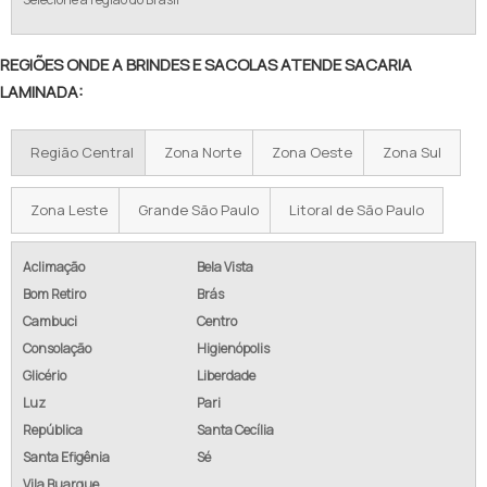
SACOLA DE RAFIA COM ZÍPER
SACOLA DE RAFIA COM ALÇA
REGIÕES ONDE A BRINDES E SACOLAS ATENDE SACARIA
LAMINADA:
SACOLA RAFIA GRANDE
SACOLA DE RAFIA PRONTA ENTREGA
Região Central
Zona Norte
Zona Oeste
Zona Sul
SACOLA REUTILIZÁVEL RAFIA
Zona Leste
Grande São Paulo
Litoral de São Paulo
SACOLA DE RAFIA VAREJO
Aclimação
Bela Vista
SACOLAS DE RÁFIA COMPRAR
Bom Retiro
Brás
Cambuci
Centro
FORNECEDORES DE SACOLAS DE RÁFIA
Consolação
Higienópolis
Glicério
Liberdade
PREÇO DE SACOLA DE RÁFIA
Luz
Pari
EMPRESAS DE SACOLAS DE RÁFIA
República
Santa Cecília
Santa Efigênia
Sé
VENDA DE SACOLAS DE RÁFIA
Vila Buarque