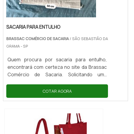
SACARIA PARA ENTULHO
BRASSAC COMÉRCIO DE SACARIA
/ SÃO SEBASTIÃO DA
GRAMA - SP
Quem procura por sacaria para entulho,
encontrará com certeza no site da Brassac
Comércio de Sacaria. Solicitando uma
cotação na maior especialista do segmento
e encontrando a maior referência de
COTAR AGORA
qualidade da área de atuação, a aquisição é
mais assertiva.Quando a temática é sacaria
para entulho, com os melhores profissionais
da Brassac Comércio de Sacaria irá
encontrar proteção com mais de 20 anos de