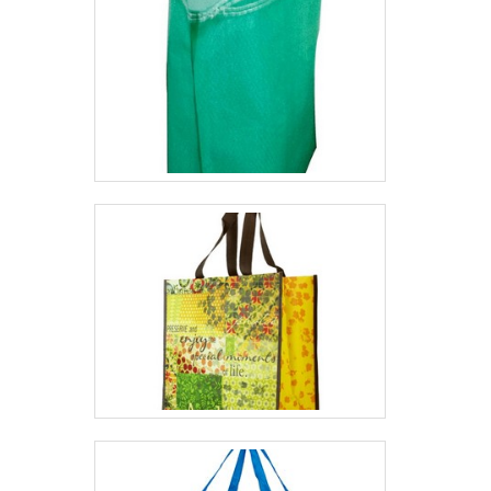
grão e embalagem valvulada.É uma empresa
comprometida com seus serviços e uma
empresa responsável, características
possíveis pelo fato de a empresa ter
escritório de alta qualidade onde são
realizadas as atividades e estrutura
suficiente para atender todas as
demandas. Todos esses fatores, agregados
a uma equipe multidisciplinar de consultores
associados e colaboradores eficientes,
garantem o sucesso de cada cliente de
ponta a ponta.