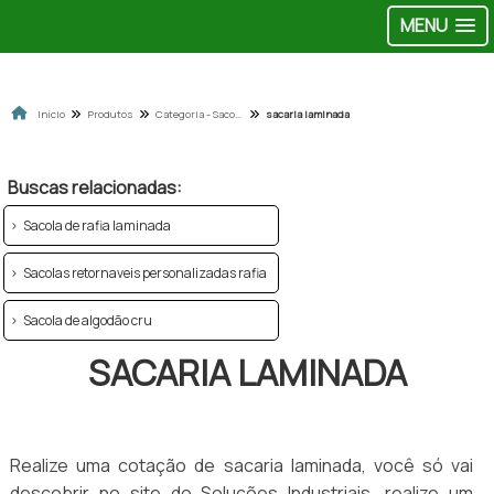
MENU
Início
Produtos
Categoria - Sacolas de ráfia
sacaria laminada
Buscas relacionadas:
Sacola de rafia laminada
Sacolas retornaveis personalizadas rafia
Sacola de algodão cru
SACARIA LAMINADA
Realize uma cotação de sacaria laminada, você só vai
descobrir no site do Soluções Industriais, realize um