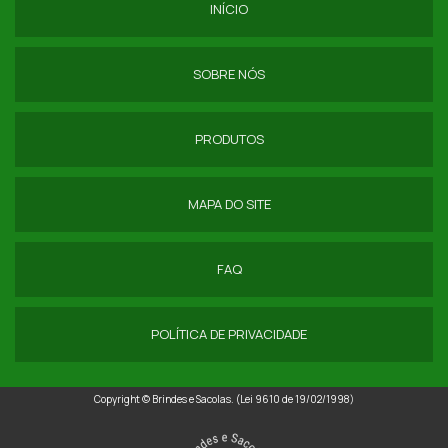
INÍCIO
SACOLA RAFIA GRANDE SP
SOBRE NÓS
BIG BAG ENTULHO
BIG BAGS PARA RECICLAGEM
PRODUTOS
COMPRA DE SACOS LAMINADOS
MAPA DO SITE
COMPRAR SACARIA DE RAFIA
DISTRIBUIDOR DE SACO DE RAFIA
FAQ
EMBALAGEM DE RÁFIA
POLÍTICA DE PRIVACIDADE
EMBALAGEM PARA CARVÃO
EMBALAGEM PARA LENHA
Copyright © Brindes e Sacolas. (Lei 9610 de 19/02/1998)
EMBALAGEM SACO DE RÁFIA