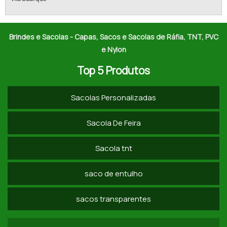
COTAR SACOLAS DE RÁFIA
COMPRAR SACOLAS DE RÁFIA
Brindes e Sacolas - Capas, Sacos e Sacolas de Ráfia, TNT, PVC
e Nylon
SACO DE RÁFIA LAMINADO
Top 5 Produtos
SACO RÁFIA PARA ENTULHO
Sacolas Personalizadas
SACOLA DE RÁFIA LAMINADA PERSONALIZADA
SACOS RÁFIA A VENDA
Sacola De Feira
SACOLAS EM RÁFIA PERSONALIZADAS
Sacola tnt
SACOLAS ECOLÓGICAS RÁFIA
saco de entulho
COMPRAR SACO DE RAFIA SP
sacos transparentes
SACOLA DE RAFIA COM ZÍPER SP
SACOLA DE RAFIA COM ALÇA PREÇO