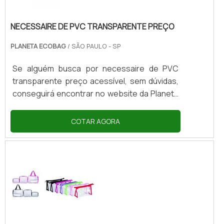
NECESSAIRE DE PVC TRANSPARENTE PREÇO
PLANETA ECOBAG
/ SÃO PAULO - SP
Se alguém busca por necessaire de PVC
transparente preço acessível, sem dúvidas,
conseguirá encontrar no website da Planeta
Ecobag. Solicitando mais informações na
maior plataforma B2B e achando a
COTAR AGORA
sofisticação, qualidade e preço justo em um
só lugar.É importante lembrar que o produto
deve sempre ser adquirido com empresas
especializadas. Esse tipo de cuidado ajuda a
garantir a qualidade e durabilidade dos
materiais, além de evitar preju...