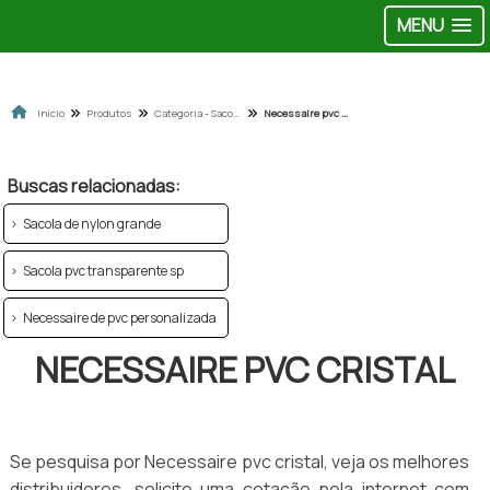
MENU
Início
Produtos
Categoria - Sacolas de pvc e nylon
Necessaire pvc cristal
Buscas relacionadas:
Sacola de nylon grande
Sacola pvc transparente sp
Necessaire de pvc personalizada
NECESSAIRE PVC CRISTAL
Se pesquisa por Necessaire pvc cristal, veja os melhores
distribuidores, solicite uma cotação pela internet com