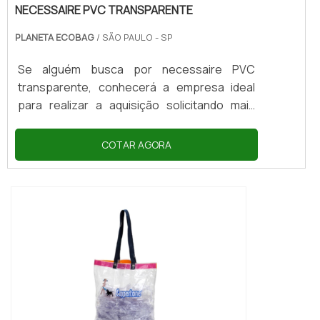
NECESSAIRE PVC TRANSPARENTE
PLANETA ECOBAG
/ SÃO PAULO - SP
Se alguém busca por necessaire PVC
transparente, conhecerá a empresa ideal
para realizar a aquisição solicitando mais
informações na maior plataforma B2B da
América Latina e achando sofisticação,
COTAR AGORA
qualidade e preço justo em um só
lugar.Quando o interesse é por necessaire
PVC transparente, com a equipe da Planeta
Ecobag poderá encontrar proteção com
ampla gama de produtos de qualidade, que
garantirá que o cliente encontre o modelo
perfeit...