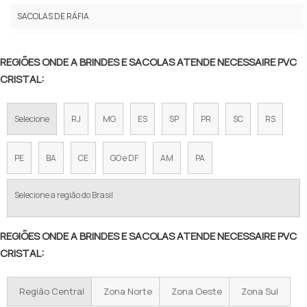
SACOLA DE FEIRA DE NYLON ATACADO
SACOLAS DE RÁFIA
NECESSAIRE DE PVC PERSONALIZADA
SACOLAS DE PVC E NYLON
SACOLA DE PVC PERSONALIZADA
REGIÕES ONDE A BRINDES E SACOLAS ATENDE NECESSAIRE PVC
SACOLAS ECOBAG
CRISTAL:
SACOLA COM ALÇA DE NYLON
SACOLAS PLÁSTICAS
MINI SACOLA DE FEIRA DE NYLON ATACADO
Selecione
RJ
MG
ES
SP
PR
SC
RS
SACOS
NECESSAIRE EM PVC ATACADO
PE
BA
CE
GO e DF
AM
PA
NECESSAIRE PVC COM ZÍPER PREÇO
Selecione a região do Brasil
NECESSAIRE DE PVC TRANSPARENTE PREÇO
FABRICA DE SACOLA EM PVC
REGIÕES ONDE A BRINDES E SACOLAS ATENDE NECESSAIRE PVC
CRISTAL:
FORNECEDOR DE SACOLA EM PVC
SACOLA DE NYLON COM ZÍPER
Região Central
Zona Norte
Zona Oeste
Zona Sul