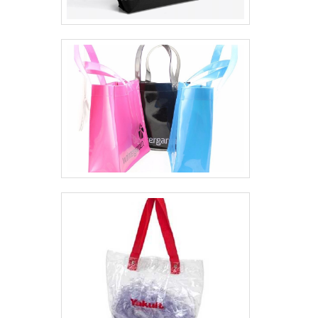
SEGMENTOSomente na Planeta Ecobag
existe variedade e qualidade quando o
assunto for sacola ecológica. São diversas
opções disponibilizadas, como ecobag de
Nylon e kits personalizados.É comprometida
com os serviços e responsável, padrões
possíveis por contar com estamparia própria
e tecnologia de ponta. Tudo isso, somado a
uma equipe com colaboradores proativos e
especialistas dedicados, comprova sua
essência de trazer o melhor para todos os
clientes.Aproveite a visita para acessar o
site e saber mais sobre a empresa, os
serviços e os produtos. Se preferir, entre em
contato com um dos nossos consultores e
solicite um orçamento!.