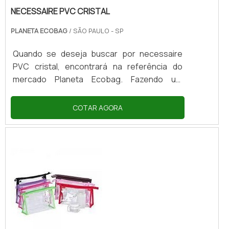
NECESSAIRE PVC CRISTAL
PLANETA ECOBAG
/ SÃO PAULO - SP
Quando se deseja buscar por necessaire
PVC cristal, encontrará na referência do
mercado Planeta Ecobag. Fazendo um
orçamento por meio da plataforma e
descobrindo a melhor referência em
COTAR AGORA
qualidade do mercado.É importante lembrar
que o produto deve sempre ser adquirido
com empresas especializadas no segmento.
Esse tipo de cuidado ajuda a garantir a
qualidade e durabilidade dos materiais, além
de evitar prejuízos com substituições
frequente...