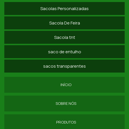
Sacolas Personalizadas
COMPRAR SACOLA DE NYLON 600 EM ATACADO
SACOLA PVC TRANSPARENTE SP
Sacola De Feira
SACOLA PVC CRISTAL VALOR
Sacola tnt
EMPRESA DE NECESSAIRE PVC CRISTAL
saco de entulho
FORNECEDODR DE NECESSAIRE PVC TRANSPARENTE
sacos transparentes
DISTRIBUIDOR DE SACOLA DE FEIRA DE NYLON
SACOLA DE NYLON GRANDE SP
INÍCIO
COMPRAR SACOLA NYLON DOBRAVEL
SOBRE NÓS
ECOBAG NYLON EMBORRACHADO
SACOLA NYLON EMBORRACHADO
PRODUTOS