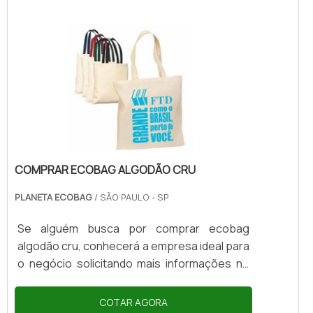
COMPRAR ECOBAG ALGODÃO CRU
PLANETA ECOBAG
/ SÃO PAULO - SP
Se alguém busca por comprar ecobag
algodão cru, conhecerá a empresa ideal para
o negócio solicitando mais informações no
portal Soluções Industriais e conhecendo a
líder do mercado. Quando o quesito é
COTAR AGORA