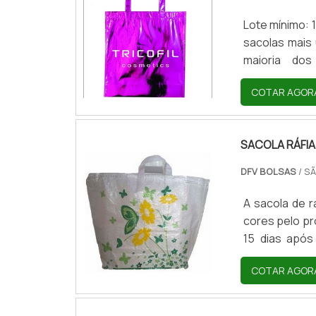
Lote mínimo: 
sacolas mais 
maioria dos
transporte.C
COTAR AGOR
acabamento 
demonstram 
personalizaç
SACOLA RÁFI
qualidade. Alé
DFV BOLSAS
/ SÃ
A sacola de r
cores pelo pr
15 dias após
transportado
COTAR AGOR
marketing, qu
para sacola 
sacolas é pro