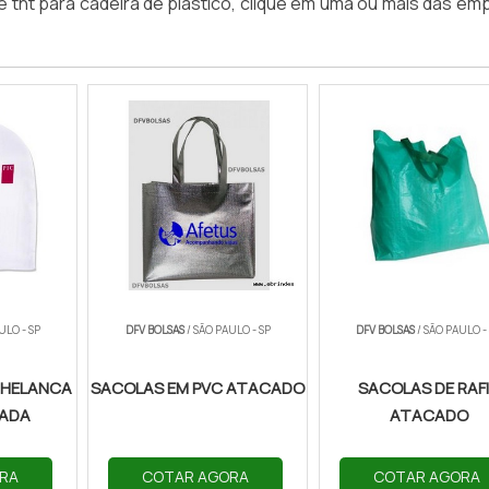
e tnt para cadeira de plastico, clique em uma ou mais das e
ULO - SP
DFV BOLSAS
/ SÃO PAULO - SP
DFV BOLSAS
/ SÃO PAULO -
 HELANCA
SACOLAS EM PVC ATACADO
SACOLAS DE RAF
ZADA
ATACADO
RA
COTAR AGORA
COTAR AGORA