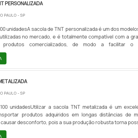
NT PERSONALIZADA
O PAULO - SP
100 unidadesA sacola de TNT personalizada é um dos modelo
utilizadas no mercado, e é totalmente compatível com a gr
 produtos comercializados, de modo a facilitar o
aracterísticas da sacola de TNT personalizadaO excel
A
destas sacolas, uma das características do produto
a vantagem de sua aquisição, possibilita contar
ões altamente complexas sem qualquer tipo de perda em
METALIZADA
m di.
O PAULO - SP
 100 unidadesUtilizar a sacola TNT metalizada é um excel
sportar produtos adquiridos em longas distâncias de 
causar desconforto, pois a sua produção robusta torna poss
rios transportem grandes quantidades de peças.Quando util
A
 metalizadaAlém de sua excelente capacidade de carga, e