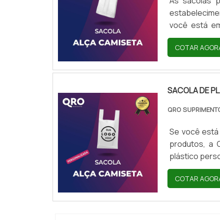
As sacolas p
estabelecimen
você está em
escolha certa
COTAR AGOR
de alta qualid
um excelente 
SACOLA DE PL
QRO SUPRIMEN
Se você está
produtos, a 
plástico pers
praticidade 
COTAR AGOR
tranquilidad
resistentes e