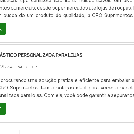
lásticas tipo camiseta são itens indispensáveis em dive
tos comerciais, desde supermercados até lojas de roupas. 
 busca de um produto de qualidade, a QRO Suprimentos
.A sacola plástica tipo camiseta é produzida com matéria-p
A
ade, garantindo resistência e durabilidade. Além disso, ela po
acabamento, o que as torna ainda mais atraentes para o...
ÁSTICO PERSONALIZADA PARA LOJAS
TOS
/ SÃO PAULO - SP
 procurando uma solução prática e eficiente para embalar 
QRO Suprimentos tem a solução ideal para você: a sacol
onalizada para lojas. Com ela, você pode garantir a segurança
que seus clientes precisam para transportar suas compras
A
e.As sacolas são produzidas com materiais de alta qualid
 duráveis, que garantem a proteção dos produtos e a satis...