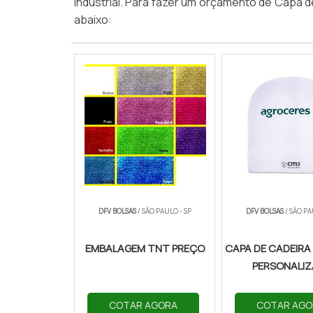
industrial. Para fazer um orçamento de Capa d
abaixo:
DFV BOLSAS
/ SÃO PAULO - SP
DFV BOLSAS
/ SÃO PA
EMBALAGEM TNT PREÇO
CAPA DE CADEIRA
PERSONALI
COTAR AGORA
COTAR AGO