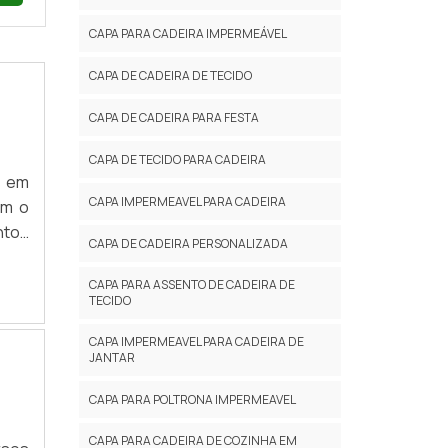
CAPA PARA CADEIRA IMPERMEÁVEL
CAPA DE CADEIRA DE TECIDO
CAPA DE CADEIRA PARA FESTA
CAPA DE TECIDO PARA CADEIRA
s em
CAPA IMPERMEAVEL PARA CADEIRA
om o
ntos
CAPA DE CADEIRA PERSONALIZADA
ca e
seus
CAPA PARA ASSENTO DE CADEIRA DE
TECIDO
 com
CAPA IMPERMEAVEL PARA CADEIRA DE
JANTAR
CAPA PARA POLTRONA IMPERMEAVEL
CAPA PARA CADEIRA DE COZINHA EM