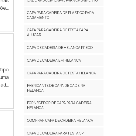
 nas
CADEIRAS COM CAPAS PARA CASAMENTO
ções
CAPA PARA CADEIRA DE PLASTICO PARA
do e
CASAMENTO
 ser
dos,
CAPA PARA CADEIRA DE FESTA PARA
ALUGAR
CAPA DE CADEIRA DE HELANCA PREÇO
CAPA DE CADEIRA EM HELANCA
tipo
CAPA PARA CADEIRA DE FESTA HELANCA
 uma
nada
FABRICANTE DE CAPA DE CADEIRA
HELANCA
odem
do a
FORNECEDOR DE CAPA PARA CADEIRA
as e
HELANCA
COMPRAR CAPA DE CADEIRA HELANCA
CAPA DE CADEIRA PARA FESTA SP