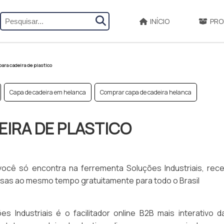
INÍCIO
PRO
para cadeira de plastico
Capa de cadeira em helanca
Comprar capa de cadeira helanca
EIRA DE PLASTICO
 você só encontra na ferrementa Soluções Industriais, rec
sas ao mesmo tempo gratuitamente para todo o Brasil
 Industriais é o facilitador online B2B mais interativo d