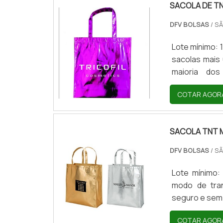
SACOLA DE T
DFV BOLSAS
/ SÃ
Lote mínimo: 
sacolas mais 
maioria dos
transporte.C
COTAR AGOR
acabamento 
demonstram 
personalizaç
SACOLA TNT 
qualidade. Alé
DFV BOLSAS
/ SÃ
Lote mínimo:
modo de tran
seguro e sem 
que proprietá
COTAR AGOR
a sacola TNT