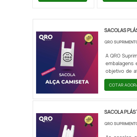
SACOLAS PLÁ
QRO SUPRIMEN
A QRO Suprim
embalagens 
objetivo de 
disponibiliza
COTAR AGOR
econômica pa
clientes.As 
materia...
SACOLA PLÁS
QRO SUPRIMEN