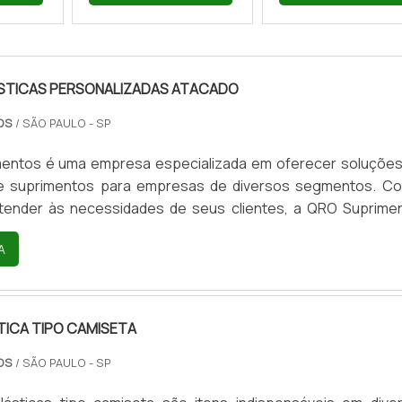
STICAS PERSONALIZADAS ATACADO
TOS
/ SÃO PAULO - SP
entos é uma empresa especializada em oferecer soluçõe
e suprimentos para empresas de diversos segmentos. C
atender às necessidades de seus clientes, a QRO Suprime
 as sacolas plásticas personalizadas atacado, uma opção práti
A
ra empresas que desejam divulgar sua marca e fidelizar 
sacolas plásticas personalizadas atacado são produzidas
TICA TIPO CAMISETA
TOS
/ SÃO PAULO - SP