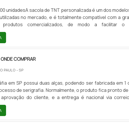
100 unidadesA sacola de TNT personalizada é um dos modelo
utilizadas no mercado, e é totalmente compatível com a gr
 produtos comercializados, de modo a facilitar o
aracterísticas da sacola de TNT personalizadaO excel
A
destas sacolas, uma das características do produto
a vantagem de sua aquisição, possibilita contar
ões altamente complexas sem qualquer tipo de perda em
A ONDE COMPRAR
m di.
O PAULO - SP
áfia em SP possui duas alças, podendo ser fabricada em 1 
ocesso de serigrafia. Normalmente, o produto fica pronto de 
 aprovação do cliente, e a entrega é nacional via correi
ra.Sendo que é um produto muito utilizado tanto em açõe
A
anto para a comercialização, é importante saber o melhor l
ráfia onde comprar. O material utilizado na produção de
veniente das fibras das palmeiras, um mat.