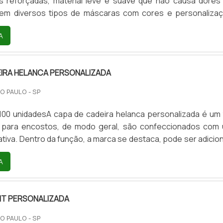
 reforçadas, material leve e suave que não causa dores
stem diversos tipos de máscaras com cores e personaliza
Por isso, procure saber quanto custa máscara em teci
A
produto com qualidade e eficiência na proteção.Elas podem
cores branca, azul, preta, rosa, e em modelos personaliza
 coloridos e logos empresariais. Considerado um dos .
IRA HELANCA PERSONALIZADA
O PAULO - SP
100 unidadesA capa de cadeira helanca personalizada é um 
 para encostos, de modo geral, são confeccionados com
tiva. Dentro da função, a marca se destaca, pode ser adicio
ome do evento, como o cliente desejar. Capas de cadeira p
A
sociais, informativos dos mais diversos tipos, incentivan
público com a marca. As capas de cadeiras são personalizad
 sob medida de acordo com a necessidade,.
NT PERSONALIZADA
O PAULO - SP