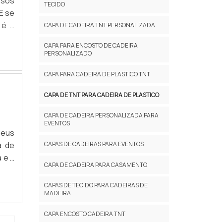
rsos
TECIDO
E se
 é a
CAPA DE CADEIRA TNT PERSONALIZADA
rima
CAPA PARA ENCOSTO DE CADEIRA
ssui
PERSONALIZADO
CAPA PARA CADEIRA DE PLASTICO TNT
CAPA DE TNT PARA CADEIRA DE PLASTICO
CAPA DE CADEIRA PERSONALIZADA PARA
EVENTOS
seus
a de
CAPAS DE CADEIRAS PARA EVENTOS
 e a
CAPA DE CADEIRA PARA CASAMENTO
 com
ade,
CAPAS DE TECIDO PARA CADEIRAS DE
MADEIRA
CAPA ENCOSTO CADEIRA TNT