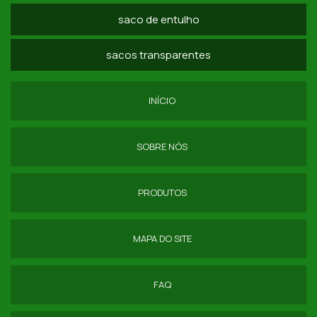
SACOLAS ECOLÓGICAS RÁFIA
saco de entulho
COMPRAR SACO DE RAFIA SP
sacos transparentes
SACOLA DE RAFIA COM ZÍPER SP
SACOLA DE RAFIA COM ALÇA PREÇO
INÍCIO
SACOLA RAFIA GRANDE SP
SOBRE NÓS
BIG BAG ENTULHO
BIG BAGS PARA RECICLAGEM
PRODUTOS
COMPRA DE SACOS LAMINADOS
MAPA DO SITE
COMPRAR SACARIA DE RAFIA
DISTRIBUIDOR DE SACO DE RAFIA
FAQ
EMBALAGEM DE RÁFIA