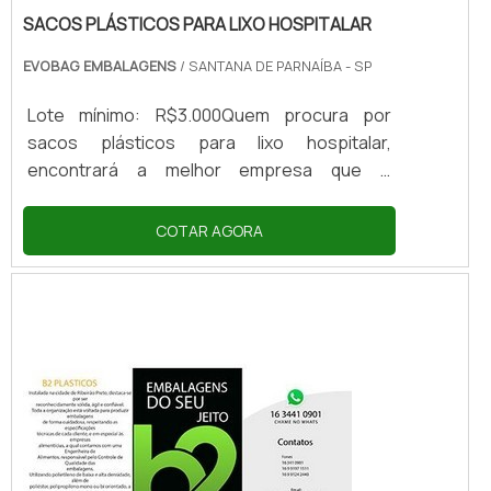
SACOS PLÁSTICOS PARA LIXO HOSPITALAR
EVOBAG EMBALAGENS
/ SANTANA DE PARNAÍBA - SP
Lote mínimo: R$3.000Quem procura por
sacos plásticos para lixo hospitalar,
encontrará a melhor empresa que é
altamente qualificada. Cotando na maior
especialista do segmento e encontrando a
COTAR AGORA
sofisticação, qualidade e preço justo em um
só lugar.UM POUCO MAIS SOBRE SACOS
PLÁSTICOS PARA LIXO HOSPITALARSe
alguém busca por sacos plásticos para lixo
hospitalar em uma empresa altamente
qualificada, chega até a Evobag Embalagens.
A...