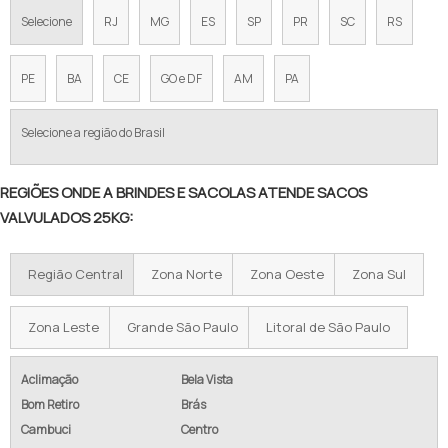
TECIDO RÁFIA PARA SACOLAS
Selecione
RJ
MG
ES
SP
PR
SC
RS
SACOS
SACOLAS DE RÁFIA EM SP
PE
BA
CE
GO e DF
AM
PA
SACOLA DE RAFIA PARA CESTA BÁSICA
Selecione a região do Brasil
SACOLA DE RAFIA COM ZÍPER
SACOLA DE RAFIA COM ALÇA
REGIÕES ONDE A BRINDES E SACOLAS ATENDE SACOS
VALVULADOS 25KG:
SACOLA RAFIA GRANDE
SACOLA DE RAFIA PRONTA ENTREGA
Região Central
Zona Norte
Zona Oeste
Zona Sul
SACOLA REUTILIZÁVEL RAFIA
Zona Leste
Grande São Paulo
Litoral de São Paulo
SACOLA DE RAFIA VAREJO
Aclimação
Bela Vista
SACOLAS DE RÁFIA COMPRAR
Bom Retiro
Brás
Cambuci
Centro
FORNECEDORES DE SACOLAS DE RÁFIA