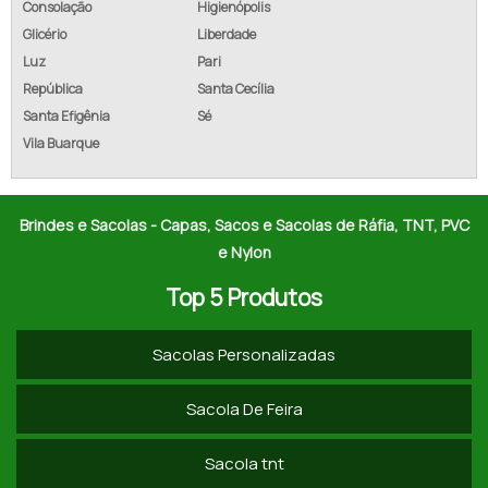
Consolação
Higienópolis
Glicério
Liberdade
PREÇO DE SACOLA DE RÁFIA
Luz
Pari
EMPRESAS DE SACOLAS DE RÁFIA
República
Santa Cecília
Santa Efigênia
Sé
VENDA DE SACOLAS DE RÁFIA
Vila Buarque
COTAR SACOLAS DE RÁFIA
COMPRAR SACOLAS DE RÁFIA
Brindes e Sacolas - Capas, Sacos e Sacolas de Ráfia, TNT, PVC
e Nylon
SACO DE RÁFIA LAMINADO
Top 5 Produtos
SACO RÁFIA PARA ENTULHO
Sacolas Personalizadas
SACOLA DE RÁFIA LAMINADA PERSONALIZADA
SACOS RÁFIA A VENDA
Sacola De Feira
SACOLAS EM RÁFIA PERSONALIZADAS
Sacola tnt