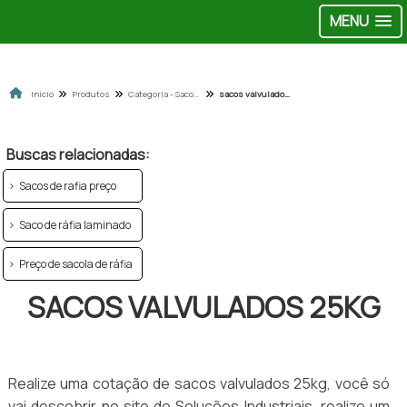
MENU
Início
Produtos
Categoria - Sacolas de ráfia
sacos valvulados 25kg
Buscas relacionadas:
Sacos de rafia preço
Saco de ráfia laminado
Preço de sacola de ráfia
SACOS VALVULADOS 25KG
Realize uma cotação de sacos valvulados 25kg, você só
vai descobrir no site do Soluções Industriais, realize um