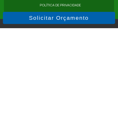
POLÍTICA DE PRIVACIDADE
EMBALAGEM PARA CARVÃO
EMBALAGEM PARA LENHA
Solicitar Orçamento
Copyright © Brindes e Sacolas. (Lei 9610 de 19/02/1998)
EMBALAGEM SACO DE RÁFIA
EMPRESA DE SACO DE RÁFIA
EMPRESAS FABRICANTES DE SACOS DE RÁFIA
é um parceiro
FABRICANTES DE SACARIA DE RÁFIA
FÁBRICA DE SACARIA DE RÁFIA
FÁBRICA DE SACOS DE RÁFIA
W3C
INDÚSTRIA DE SACARIA DE RÁFIA
ONDE COMPRAR SACARIA DE RÁFIA
W3C
ONDE COMPRAR SACO DE RÁFIA