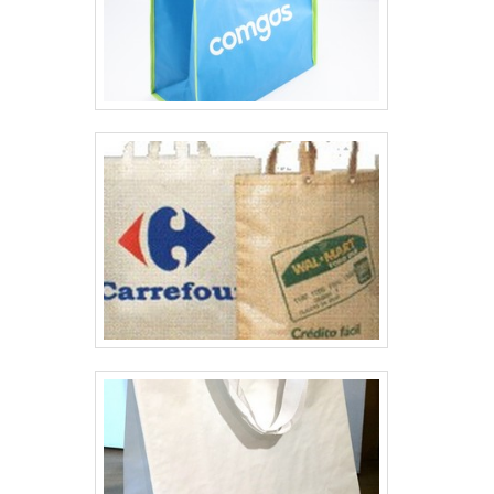
de ráfia laminada. Os clientes encontram
itens como sacaria para entulho e big bags
para reciclagem.Isso se deve ao fato de ser
uma empresa comprometida com seus
serviços e uma instituição responsável,
características possíveis pelo fato de a
companhia ter escritório de alta qualidade
onde são realizadas as atividades e
equipamentos de última geração. Tudo isso,
somado à performance de uma equipe
multidisciplinar de consultores associados e
profissionais com vasta experiência na área
de atuação, fecha todo o ciclo de entrega
com excelência para toda a carteira de
clientes.