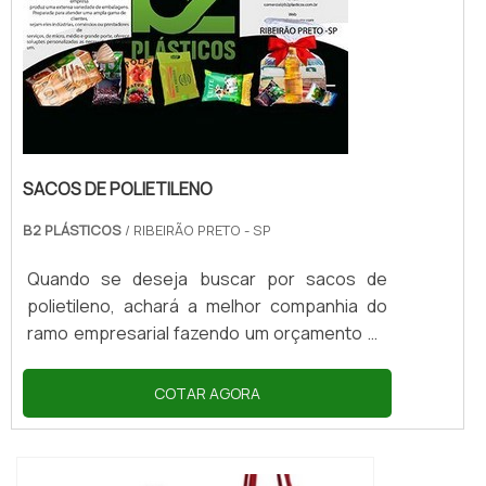
SACOS DE POLIETILENO
B2 PLÁSTICOS
/ RIBEIRÃO PRETO - SP
Quando se deseja buscar por sacos de
polietileno, achará a melhor companhia do
ramo empresarial fazendo um orçamento na
organização mais conceituada do mercado e
descobrindo a melhor em qualidade e custo-
COTAR AGORA
benefício.OUTRAS INFORMAÇÕES SOBRE OS
SACOS DE POLIETILENOQuem pesquisa na
internet por sacos de polietileno em uma