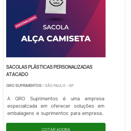
SACOLAS PLÁSTICAS PERSONALIZADAS
ATACADO
QRO SUPRIMENTOS
/ SÃO PAULO - SP
A QRO Suprimentos é uma empresa
especializada em oferecer soluções em
embalagens e suprimentos para empresas
de diversos segmentos. Com o objetivo de
atender às necessidades de seus clientes, a
COTAR AGORA