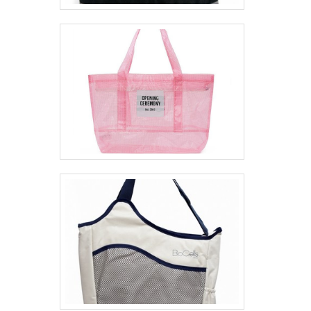
variedades em ecobag de tecido e
camisetas promocionais com ótima
qualidade e excelente custo-benefício.Com
o objetivo de trazer a satisfação a todos os
clientes, a empresa entende que seu melhor
destaque é conquistar a confiança de cada
um. Tudo isso só é possível através do
investimento em equipamentos modernos e
profissionais experientes. A Planeta Ecobag
é uma empresa que tem sido preferência no
segmento por toda seriedade e qualidade, o
que garante o sucesso dos clientes de
ponta a ponta. Saiba mais detalhes
solicitando um orçamento sem
compromisso! .