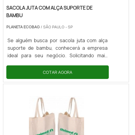
SACOLA JUTA COM ALÇA SUPORTE DE
BAMBU
PLANETA ECOBAG
/ SÃO PAULO - SP
Se alguém busca por sacola juta com alça
suporte de bambu, conhecerá a empresa
ideal para seu negócio. Solicitando mais
informações na maior plataforma B2B e
achando a sofisticação, qualidade e preço
COTAR AGORA
justo em um só lugar. Quando o assunto é
sacola juta com alça suporte de bambu, com
a melhor mão de obra da Planeta Ecobag
receberá assertividade com pagamento
acessível.ALGUNS DETALHES SOBRE
SACOLA JUTA COM ALÇA SUPORTE DE
BAMBUHá muitas maneiras eficientes de
demonstrar competência e excelência em