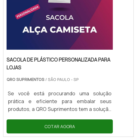
SACOLA DE PLÁSTICO PERSONALIZADA PARA
LOJAS
QRO SUPRIMENTOS
/ SÃO PAULO - SP
Se você está procurando uma solução
prática e eficiente para embalar seus
produtos, a QRO Suprimentos tem a solução
ideal para você: a sacola de plástico
personalizada para lojas. Com ela, você
COTAR AGORA
pode garantir a segurança e a praticidade