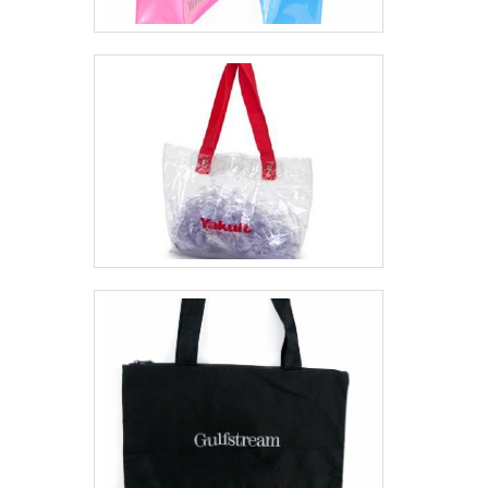
qualidade e excelente custo-benefício,
pequenos detalhes, mas de grande valia para
saber a procedência e seriedade da
empresa.Esses e outros motivos são a
razão pela qual a Planeta Ecobag é
comprometida com os serviços quando
tratamos do segmento de confecção de
sacolas ecológicas, ecobags e necessaires
personalizadas. O foco é entregar a
tecnologia e desenvolvimento no que gera
resultado e qualidade para os clientes. A
EMPRESA MAIS QUALIFICADA DO
SEGMENTOSomente na Planeta Ecobag
existem as melhores variedades no
segmento quando o assunto for confecção
de sacolas ecológicas, ecobags e
necessaires personalizadas. Prezando pelo
que há de mais moderno, traz inovações e