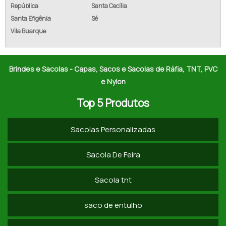
FORNECEDOR DE SACOLA DE NYLON 600
República
Santa Cecília
Santa Efigênia
Sé
SACOLA RETORNÁVEL DE NYLON
Vila Buarque
SACOLA DE NYLON 600 EM ATACADO
SACOLA DE NYLON DE FEIRA SP
Brindes e Sacolas - Capas, Sacos e Sacolas de Ráfia, TNT, PVC
e Nylon
SACOLA COM ALÇA DE NYLON PREÇO
Top 5 Produtos
SACOLA RETORNÁVEL DE NYLON VALOR
Sacolas Personalizadas
COMPRAR SACOLA DE NYLON 600 EM ATACADO
SACOLA PVC TRANSPARENTE SP
Sacola De Feira
SACOLA PVC CRISTAL VALOR
Sacola tnt
EMPRESA DE NECESSAIRE PVC CRISTAL
saco de entulho
FORNECEDODR DE NECESSAIRE PVC TRANSPARENTE