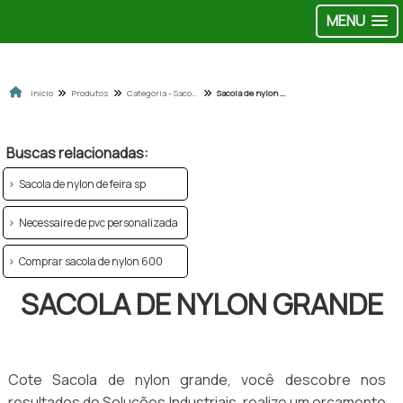
MENU
Início
Produtos
Categoria - Sacolas de pvc e nylon
Sacola de nylon grande
Buscas relacionadas:
Sacola de nylon de feira sp
Necessaire de pvc personalizada
Comprar sacola de nylon 600
SACOLA DE NYLON GRANDE
Cote Sacola de nylon grande, você descobre nos
resultados do Soluções Industriais, realize um orçamento