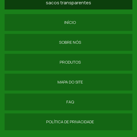
sacos transparentes
DISTRIBUIDOR DE SACOLA DE FEIRA DE NYLON
SACOLA DE NYLON GRANDE SP
INÍCIO
COMPRAR SACOLA NYLON DOBRAVEL
SOBRE NÓS
ECOBAG NYLON EMBORRACHADO
SACOLA NYLON EMBORRACHADO
PRODUTOS
ECOBAG NYLON
MAPA DO SITE
FORNECEDOR DE NECESSAIRE PVC TRANSPARENTE
FAQ
POLÍTICA DE PRIVACIDADE