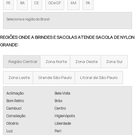
PE
BA
CE
GO e DF
AM
PA
NECESSAIRE PVC COM ZÍPER PREÇO
Selecione a região do Brasil
NECESSAIRE DE PVC TRANSPARENTE PREÇO
FABRICA DE SACOLA EM PVC
REGIÕES ONDE A BRINDES E SACOLAS ATENDE SACOLA DE NYLON
GRANDE:
FORNECEDOR DE SACOLA EM PVC
SACOLA DE NYLON COM ZÍPER
Região Central
Zona Norte
Zona Oeste
Zona Sul
FABRICA DE SACOLA DE NYLON
Zona Leste
Grande São Paulo
Litoral de São Paulo
SACOLA DE NYLON 600
Aclimação
Bela Vista
SACOLA DE NYLON 600 PERSONALIZADA
Bom Retiro
Brás
Cambuci
Centro
COMPRAR SACOLA DE NYLON 600
Consolação
Higienópolis
Glicério
Liberdade
FABRICANTE DE SACOLA DE NYLON 600
Luz
Pari