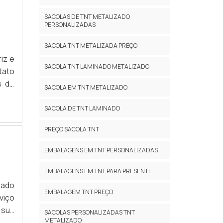
SACOLAS DE TNT METALIZADO
PERSONALIZADAS
SACOLA TNT METALIZADA PREÇO
iz e
SACOLA TNT LAMINADO METALIZADO
tato
s de
SACOLA EM TNT METALIZADO
itas
 com
SACOLA DE TNT LAMINADO
cara
PREÇO SACOLA TNT
EMBALAGENS EM TNT PERSONALIZADAS
EMBALAGENS EM TNT PARA PRESENTE
nado
EMBALAGEM TNT PREÇO
viço
 sua
SACOLAS PERSONALIZADAS TNT
METALIZADO
olas