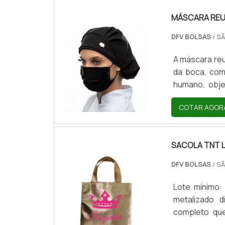
MÁSCARA REU
DFV BOLSAS
/ SÃ
A máscara reu
da boca, com 
humano, obje
tecido e tem 
COTAR AGOR
cores, como
desenhos; P
reutilizável?A
SACOLA TNT 
DFV BOLSAS
/ SÃ
Lote mínimo:
metalizado 
completo qu
personalizaç