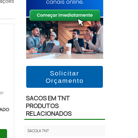
rmações
Solicitar
Orçamento
 SP
SACOS EM TNT
PRODUTOS
NADO
RELACIONADOS
SACOLA TNT