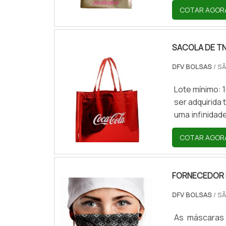
COTAR AGOR
metalizadas 
considerados
versatilidade
SACOLA DE T
ser t.
DFV BOLSAS
/ SÃ
Lote mínimo: 
ser adquirida
uma infinidad
importantes
COTAR AGOR
acessívelEst
tamanhos, to
para o transp
FORNECEDOR 
DFV BOLSAS
/ SÃ
As máscaras 