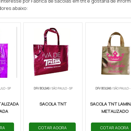
a interesse por Fábrica de sacolas em tnt e gostaria de info
dores abaixo:
ULO - SP
DFV BOLSAS
/ SÃO PAULO - SP
DFV BOLSAS
/ SÃO PAULO -
TALIZADA
SACOLA TNT
SACOLA TNT LAMI
ZADA
METALIZADO
RA
COTAR AGORA
COTAR AGORA