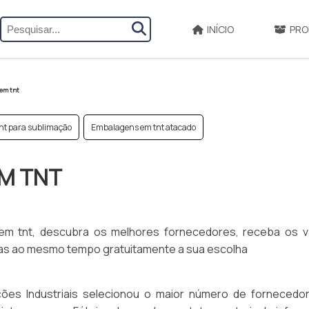
INÍCIO
PRO
 em tnt
tnt para sublimação
Embalagens em tnt atacado
EM TNT
em tnt, descubra os melhores fornecedores, receba os v
icas ao mesmo tempo gratuitamente a sua escolha
ões Industriais selecionou o maior número de fornecedo