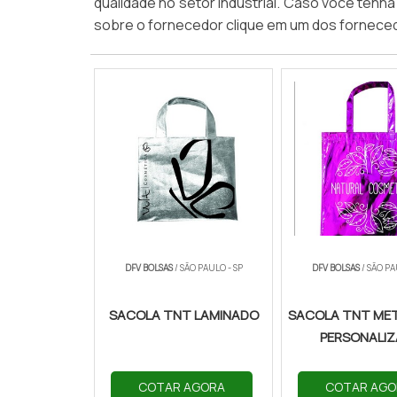
qualidade no setor industrial. Caso você tenh
sobre o fornecedor clique em um dos fornece
DFV BOLSAS
/ SÃO PAULO - SP
DFV BOLSAS
/ SÃO PA
SACOLA TNT LAMINADO
SACOLA TNT ME
PERSONALI
COTAR AGORA
COTAR AGO