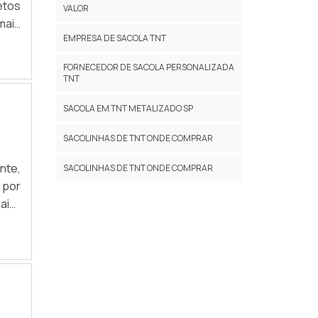
etos
VALOR
mais
EMPRESA DE SACOLA TNT
sque
ntes
FORNECEDOR DE SACOLA PERSONALIZADA
gel.
TNT
SACOLA EM TNT METALIZADO SP
SACOLINHAS DE TNT ONDE COMPRAR
nte,
SACOLINHAS DE TNT ONDE COMPRAR
 por
aior
deve
da a
 com
ções
LHES
quer