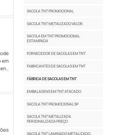
 ser
SACOLA TNT PROMOCIONAL
 e a
pode
SACOLA TNT METALIZADO VALOR
SACOLA EM TNT PROMOCIONAL
ESTAMPADA
pode
FORNECEDOR DE SACOLAS EM TNT
o em
FABRICANTES DE SACOLAS EM TNT
gens
reço
FÁBRICA DE SACOLAS EM TNT
es e
ança
EMBALAGENS EM TNT ATACADO
SACOLA TNT PROMOCIONAL SP
SACOLA TNT METALIZADA
PERSONALIZADA PREÇO
ções
SACOLA TNT LAMINADO METALIZADO