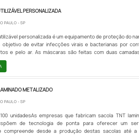
TILIZÁVEL PERSONALIZADA
O PAULO - SP
tilizável personalizada é um equipamento de proteção do nar
objetivo de evitar infecções virais e bacterianas por con
tos e pelo ar. As máscaras são feitas com duas camada
elástico nas duas extremidades.Elas podem ser vendidas mu
A
: Branca; Rosa; Azul; Preta; Vermelha; Personalizada
ersonalização com logos de empresas.Como usar más
ntes de utilizar a máscara, lave as mãos água e sabão ou.
LAMINADO METALIZADO
O PAULO - SP
 100 unidadesAs empresas que fabricam sacola TNT lami
dispõem de tecnologia de ponta para oferecer um ser
e compreende desde a produção destas sacolas até a
ão e entrega na localização desejada.Onde encontrar sac