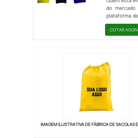
Quem está em
do mercado 
plataforma de
mercado em s
COTAR AGOR
TNT, com a
comprometim
SOBRE FÁBRIC
IMAGEM ILUSTRATIVA DE FÁBRICA DE SACOLAS 