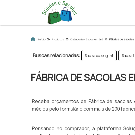
Início
Produtos
Categoria - Sacos em tnt
Fábrica de sacolas
Buscas relacionadas:
Sacola ecobag tnt
Sacola 
FÁBRICA DE SACOLAS 
Receba orçamentos de Fábrica de sacolas 
médios pelo formulário com mais de 200 fábr
Pensando no comprador, a plataforma Soluç