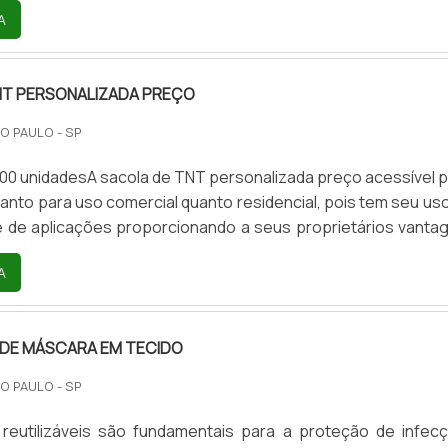
A
Ao buscar por sacolas metalizadas alguns critérios devem
, como a qualidade do material utilizado na produção
 de tipos das sacolas, que influenciam, por exemplo, no que 
NT PERSONALIZADA PREÇO
O PAULO - SP
100 unidadesA sacola de TNT personalizada preço acessível 
 tanto para uso comercial quanto residencial, pois tem seu us
e de aplicações proporcionando a seus proprietários vanta
.Benefícios em usar a sacola de TNT personalizada p
A
as sacolas podem ser produzidas em diferentes configuraçõ
das de acordo com rigorosos padrões de qualidade e segur
orte de peças de pequeno e médio-porte, pro.
DE MÁSCARA EM TECIDO
O PAULO - SP
reutilizáveis são fundamentais para a proteção de infec