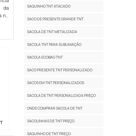
ncia
SAQUINHO TNT ATACADO
o da
a no
SACO DE PRESENTE GRANDE TNT
s em
com
SACOLA DE TNT METALIZADA
ÇÕES
SACOLA TNT PARA SUBLIMAÇÃO
SACOLA ECOBAG TNT
SACO PRESENTE TNT PERSONALIZADO
SACOS EM TNT PERSONALIZADOS
SACOLA DE TNT PERSONALIZADA PREÇO
ONDE COMPRAR SACOLA DE TNT
SACOLINHAS DE TNT PREÇO
NT
SAQUINHO DE TNT PREÇO