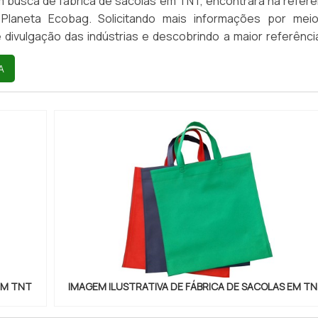
 busca de fábrica de sacolas em TNT, encontrará na referê
Planeta Ecobag. Solicitando mais informações por mei
 divulgação das indústrias e descobrindo a maior referênci
eu próprio segmento. Quando o assunto é fábrica de sacola
A
 Planeta Ecobag poderá contar assertividade 
ento com os resultados dos clientes.OUTRAS INFORMA
A DE SACOLAS...
EM TNT
IMAGEM ILUSTRATIVA DE FÁBRICA DE SACOLAS EM T