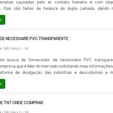
cterianas causadas pelo ar, contato humano e com obj
. Elas são feitas de helanca de dupla camada, dando 
seu uso. Mas antes de fazer compras em qualquer lugar, bu
A
de máscara em tecido que garante qualidade e eficiência.A
o da máscara, lave as mãos com água e sabão ou álcool em 
 no rosto, certifique se ela cobre a boca e nariz; n.
DE NECESSAIRE PVC TRANSPARENTE
G
/ SÃO PAULO - SP
m busca de fornecedor de necessaire PVC transpare
empresa que é líder do mercado solicitando mais informações
aforma de divulgação das indústrias e descobrindo a m
o mercado no segmento.É importante lembrar que o produto 
A
o com empresas especializadas. Esse tipo de cuidado aju
lidade e durabilidade dos materiais, além de evitar prejuízos
s frequentes de produtos que não cumprem com suas fun
DE TNT ONDE COMPRAR
e. Assim, é possível poupar gastos desnecessários.DETA
ECEDOR DE NECESSAIRE PVC TRANSPARENTESe alguém 
G
/ SÃO PAULO - SP