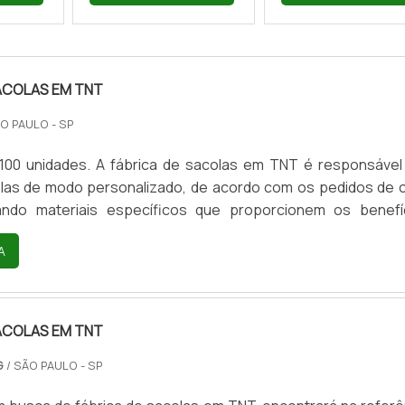
ACOLAS EM TNT
ÃO PAULO - SP
 100 unidades. A fábrica de sacolas em TNT é responsável
olas de modo personalizado, de acordo com os pedidos de 
lizando materiais específicos que proporcionem os benefí
ntagens de contratar uma fábrica de sacolas em TNTRealiz
A
 acordo com as demandas de cada cliente, a empresa fabric
roduzir quantidades massivas de sacolas, pois estes prod
ACOLAS EM TNT
G
/ SÃO PAULO - SP